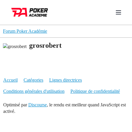
Forum Poker Académie
grosrobert
Accueil
Catégories
Lignes directrices
Conditions générales d'utilisation
Politique de confidentialité
Optimisé par
Discourse
, le rendu est meilleur quand JavaScript est
activé.