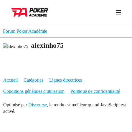
Forum Poker Académie
alexinho75
Accueil
Catégories
Lignes directrices
Conditions générales d'utilisation
Politique de confidentialité
Optimisé par
Discourse
, le rendu est meilleur quand JavaScript est
activé.