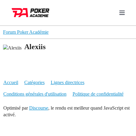
Forum Poker Académie
Alexiis
Accueil
Catégories
Lignes directrices
Conditions générales d'utilisation
Politique de confidentialité
Optimisé par
Discourse
, le rendu est meilleur quand JavaScript est
activé.