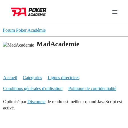
Forum Poker Académie
MadAcademie
Accueil
Catégories
Lignes directrices
Conditions générales d'utilisation
Politique de confidentialité
Optimisé par
Discourse
, le rendu est meilleur quand JavaScript est
activé.