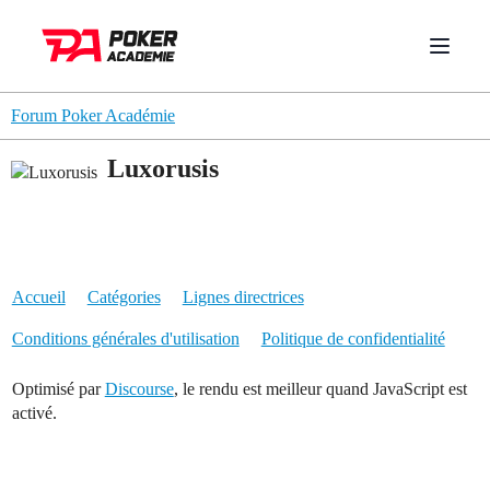
Forum Poker Académie
Luxorusis
Accueil
Catégories
Lignes directrices
Conditions générales d'utilisation
Politique de confidentialité
Optimisé par
Discourse
, le rendu est meilleur quand JavaScript est
activé.