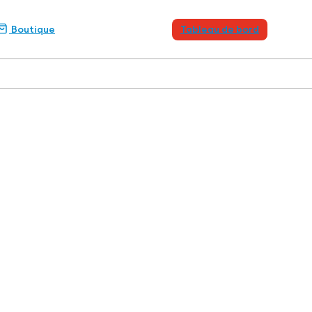
Boutique
Tableau de bord