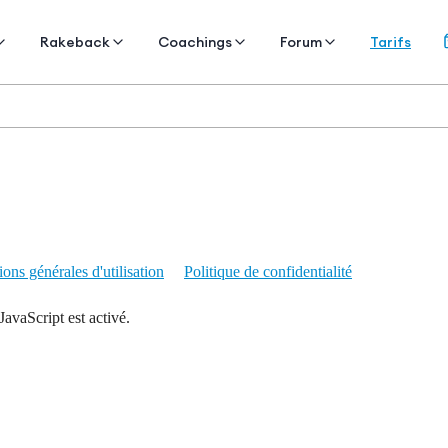
Tarifs
Rakeback
Coachings
Forum
ons générales d'utilisation
Politique de confidentialité
JavaScript est activé.