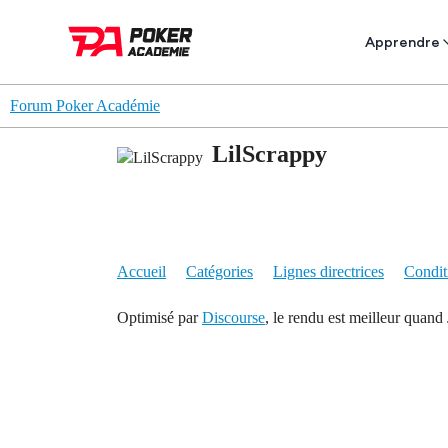
Apprendre
Forum Poker Académie
LilScrappy
Accueil
Catégories
Lignes directrices
Conditi
Optimisé par
Discourse
, le rendu est meilleur quand 