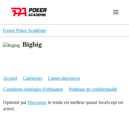
Forum Poker Académie
Bigbig
Accueil
Catégories
Lignes directrices
Conditions générales d'utilisation
Politique de confidentialité
Optimisé par
Discourse
, le rendu est meilleur quand JavaScript est
activé.