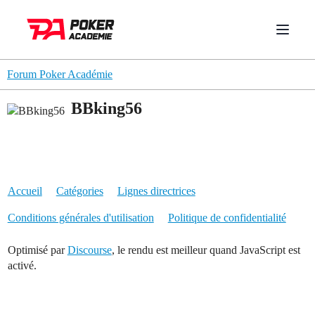
Forum Poker Académie
BBking56
Accueil
Catégories
Lignes directrices
Conditions générales d'utilisation
Politique de confidentialité
Optimisé par
Discourse
, le rendu est meilleur quand JavaScript est
activé.