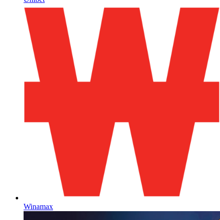
Winamax