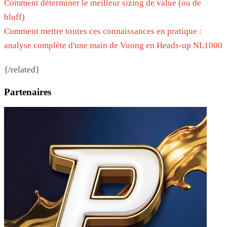
Comment déterminer le meilleur sizing de value (ou de
bluff)
Comment mettre toutes ces connaissances en pratique :
analyse complète d'une main de Vuong en Heads-up NL1000
{/related}
Partenaires