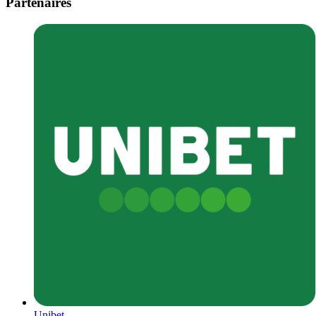
Partenaires
Unibet