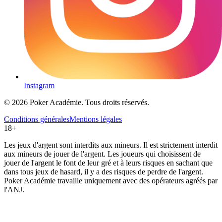
Instagram
© 2026 Poker Académie. Tous droits réservés.
Conditions générales
Mentions légales
18+
Les jeux d'argent sont interdits aux mineurs. Il est strictement interdit
aux mineurs de jouer de l'argent. Les joueurs qui choisissent de
jouer de l'argent le font de leur gré et à leurs risques en sachant que
dans tous jeux de hasard, il y a des risques de perdre de l'argent.
Poker Académie travaille uniquement avec des opérateurs agréés par
l'ANJ.