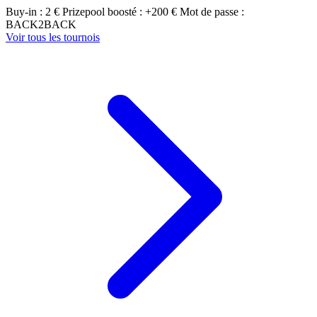
Buy-in : 2 €
Prizepool boosté : +200 €
Mot de passe :
BACK2BACK
Voir tous les tournois