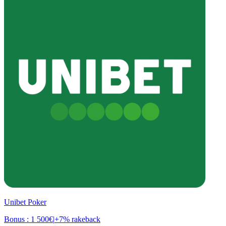
Unibet Poker
Bonus : 1 500€
|
+7% rakeback