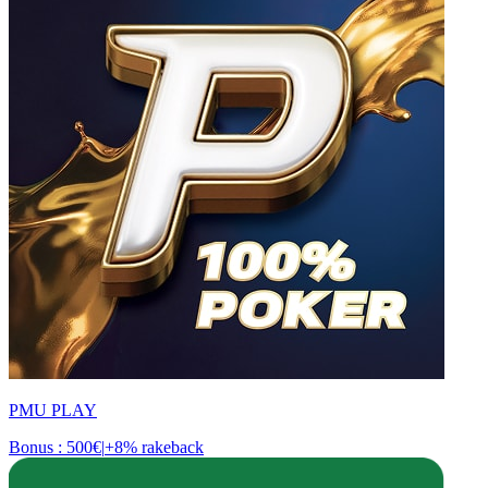
PMU PLAY
Bonus : 500€
|
+8% rakeback