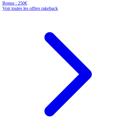
Bonus : 250€
Voir toutes les offres rakeback