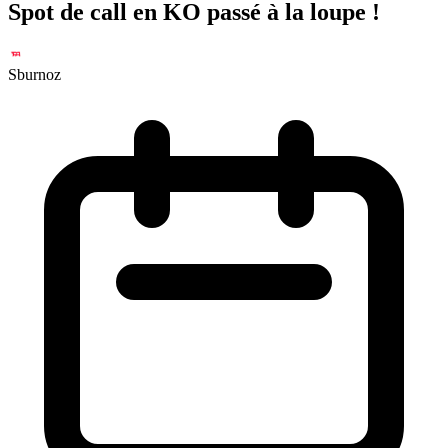
Spot de call en KO passé à la loupe !
Sburnoz