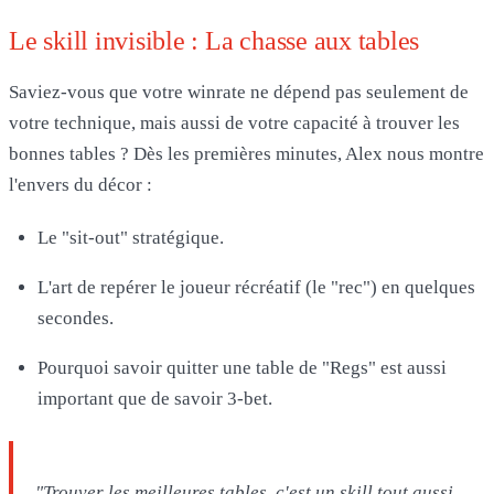
Le skill invisible : La chasse aux tables
Saviez-vous que votre winrate ne dépend pas seulement de
votre technique, mais aussi de votre capacité à trouver les
bonnes tables ? Dès les premières minutes, Alex nous montre
l'envers du décor :
Le "sit-out" stratégique.
L'art de repérer le joueur récréatif (le "rec") en quelques
secondes.
Pourquoi savoir quitter une table de "Regs" est aussi
important que de savoir 3-bet.
"Trouver les meilleures tables, c'est un skill tout aussi