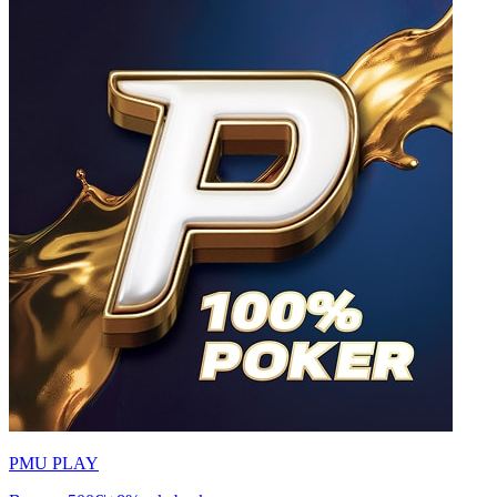
PMU PLAY