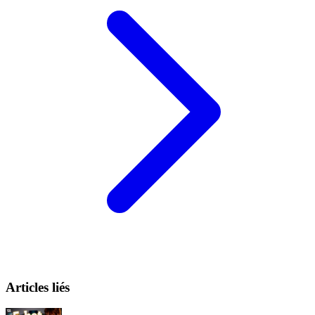
Articles liés