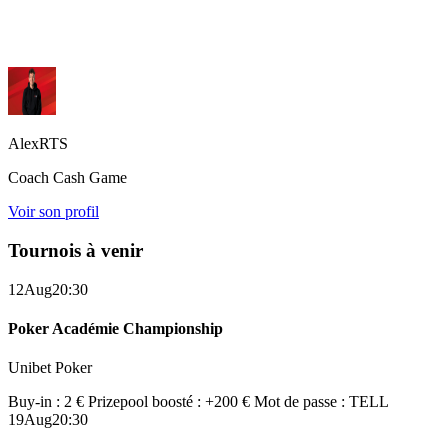
AlexRTS
Coach Cash Game
Voir son profil
Tournois à venir
12
Aug
20:30
Poker Académie Championship
Unibet Poker
Buy-in : 2 €
Prizepool boosté : +200 €
Mot de passe : TELL
19
Aug
20:30