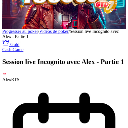
Progresser au poker
/
Vidéos de poker
/
Session live Incognito avec
Alex - Partie 1
Gold
Cash Game
Session live Incognito avec Alex - Partie 1
AlexRTS