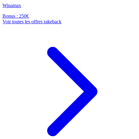
Winamax
Bonus : 250€
Voir toutes les offres rakeback