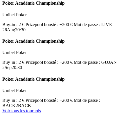
Poker Académie Championship
Unibet Poker
Buy-in : 2 €
Prizepool boosté : +200 €
Mot de passe : LIVE
26
Aug
20:30
Poker Académie Championship
Unibet Poker
Buy-in : 2 €
Prizepool boosté : +200 €
Mot de passe : GUJAN
2
Sep
20:30
Poker Académie Championship
Unibet Poker
Buy-in : 2 €
Prizepool boosté : +200 €
Mot de passe :
BACK2BACK
Voir tous les tournois