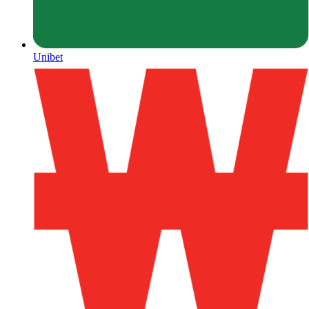
Unibet