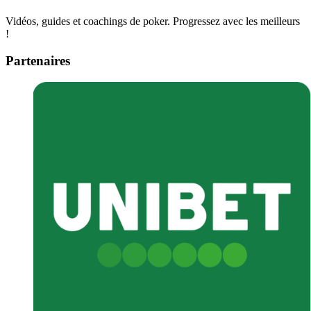
Vidéos, guides et coachings de poker. Progressez avec les meilleurs
!
Partenaires