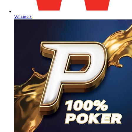
Winamax