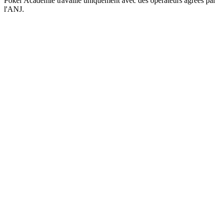
Poker Académie travaille uniquement avec des opérateurs agréés par
l'ANJ.