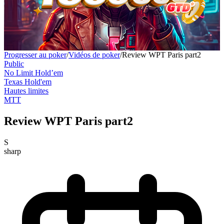
Progresser au poker
/
Vidéos de poker
/
Review WPT Paris part2
Public
No Limit Hold’em
Texas Hold'em
Hautes limites
MTT
Review WPT Paris part2
S
sharp