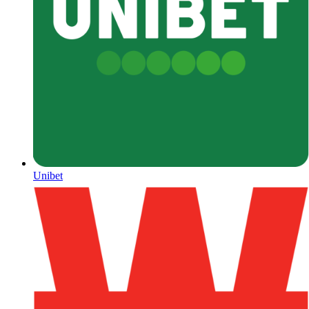
Unibet