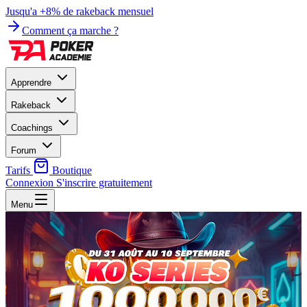
Jusqu'a +8% de rakeback mensuel
Comment ça marche ?
Apprendre
Rakeback
Coachings
Forum
Tarifs
Boutique
Connexion
S'inscrire gratuitement
Menu