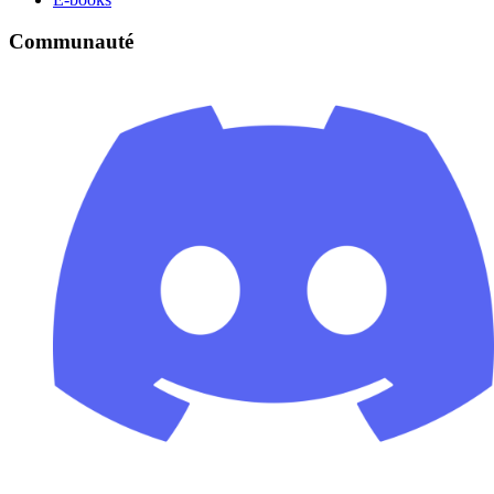
Communauté