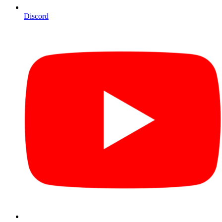
Discord