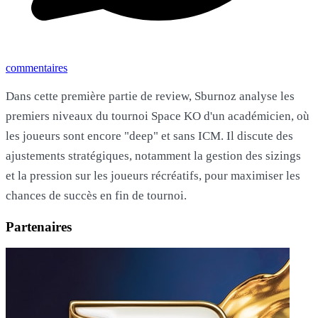
commentaires
Dans cette première partie de review, Sburnoz analyse les
premiers niveaux du tournoi Space KO d'un académicien, où
les joueurs sont encore "deep" et sans ICM. Il discute des
ajustements stratégiques, notamment la gestion des sizings
et la pression sur les joueurs récréatifs, pour maximiser les
chances de succès en fin de tournoi.
Partenaires