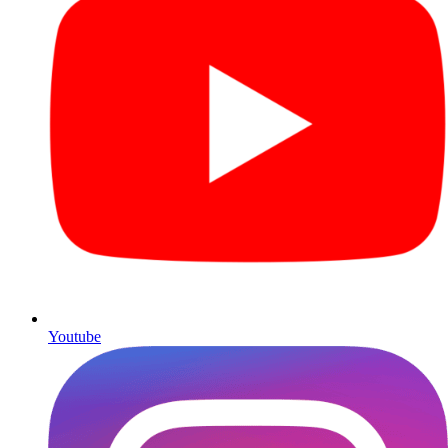
Youtube