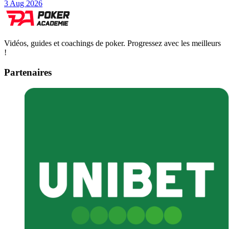
3 Aug 2026
Vidéos, guides et coachings de poker. Progressez avec les meilleurs
!
Partenaires