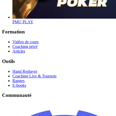
PMU PLAY
Formation
Vidéos de cours
Coaching privé
Articles
Outils
Hand Replayer
Coaching Live & Tournois
Ranges
E-books
Communauté