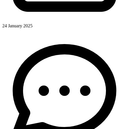
24 January 2025