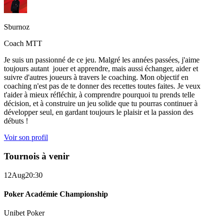
Sburnoz
Coach MTT
Je suis un passionné de ce jeu. Malgré les années passées, j'aime
toujours autant jouer et apprendre, mais aussi échanger, aider et
suivre d'autres joueurs à travers le coaching. Mon objectif en
coaching n'est pas de te donner des recettes toutes faites. Je veux
t'aider à mieux réfléchir, à comprendre pourquoi tu prends telle
décision, et à construire un jeu solide que tu pourras continuer à
développer seul, en gardant toujours le plaisir et la passion des
débuts !
Voir son profil
Tournois à venir
12
Aug
20:30
Poker Académie Championship
Unibet Poker