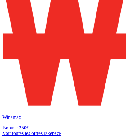
Winamax
Bonus : 250€
Voir toutes les offres rakeback