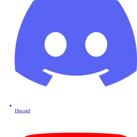
Discord