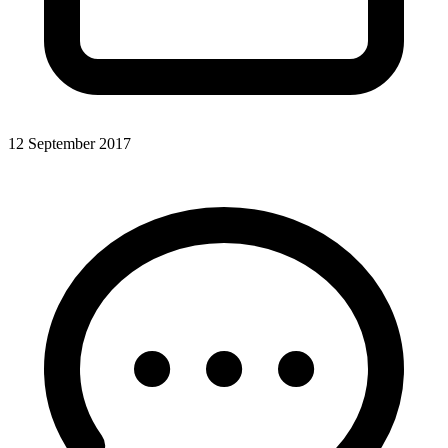
12 September 2017