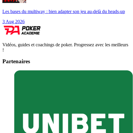
Les bases du multiway : bien adapter son jeu au-delà du heads-up
3 Aug 2026
Vidéos, guides et coachings de poker. Progressez avec les meilleurs
!
Partenaires