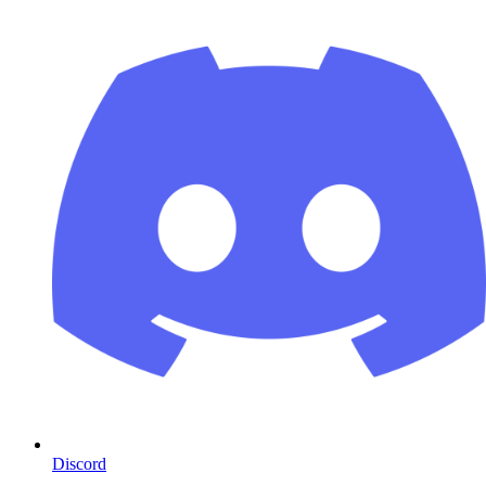
Discord