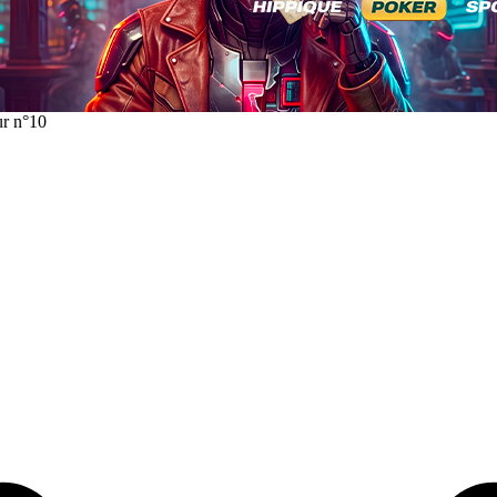
ur n°10