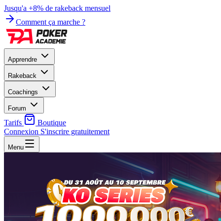
Jusqu'a +8% de rakeback mensuel
Comment ça marche ?
Apprendre
Rakeback
Coachings
Forum
Tarifs
Boutique
Connexion
S'inscrire gratuitement
Menu