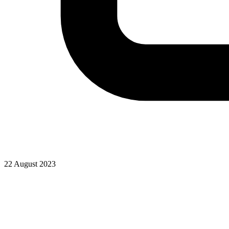
22 August 2023