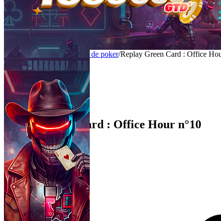
Progresser au poker
/
Vidéos de poker
/
Replay Green Card : Office Ho
Silver
No Limit Hold’em
Texas Hold'em
Micro limites
Cash Game
Replay Green Card : Office Hour n°10
Freudinou