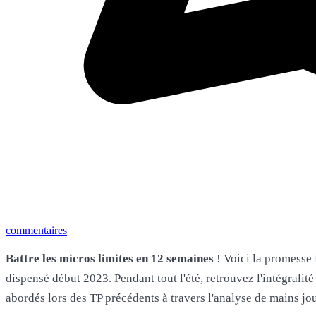
commentaires
Battre les micros limites en 12 semaines
! Voici la promesse 
dispensé début 2023. Pendant tout l'été, retrouvez l'intégralit
abordés lors des TP précédents à travers l'analyse de mains j