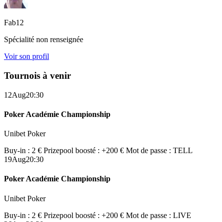
Fab12
Spécialité non renseignée
Voir son profil
Tournois à venir
12
Aug
20:30
Poker Académie Championship
Unibet Poker
Buy-in : 2 €
Prizepool boosté : +200 €
Mot de passe : TELL
19
Aug
20:30
Poker Académie Championship
Unibet Poker
Buy-in : 2 €
Prizepool boosté : +200 €
Mot de passe : LIVE