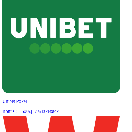
Unibet Poker
Bonus : 1 500€
|
+7% rakeback