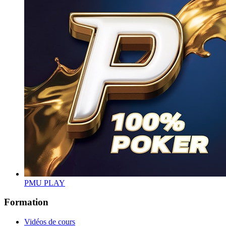
PMU PLAY
Formation
Vidéos de cours