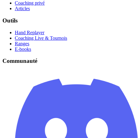
Coaching privé
Articles
Outils
Hand Replayer
Coaching Live & Tournois
Ranges
E-books
Communauté