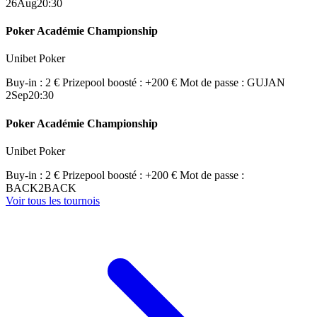
26
Aug
20:30
Poker Académie Championship
Unibet Poker
Buy-in : 2 €
Prizepool boosté : +200 €
Mot de passe : GUJAN
2
Sep
20:30
Poker Académie Championship
Unibet Poker
Buy-in : 2 €
Prizepool boosté : +200 €
Mot de passe :
BACK2BACK
Voir tous les tournois