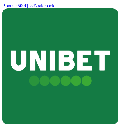
Bonus : 500€
|
+8% rakeback