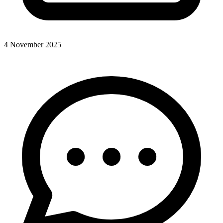
4 November 2025