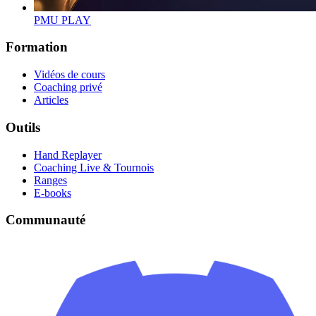
PMU PLAY
Formation
Vidéos de cours
Coaching privé
Articles
Outils
Hand Replayer
Coaching Live & Tournois
Ranges
E-books
Communauté