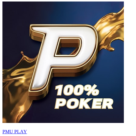
PMU PLAY