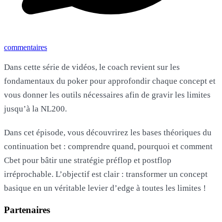
commentaires
Dans cette série de vidéos, le coach revient sur les
fondamentaux du poker pour approfondir chaque concept et
vous donner les outils nécessaires afin de gravir les limites
jusqu’à la NL200.
Dans cet épisode, vous découvrirez les bases théoriques du
continuation bet : comprendre quand, pourquoi et comment
Cbet pour bâtir une stratégie préflop et postflop
irréprochable. L’objectif est clair : transformer un concept
basique en un véritable levier d’edge à toutes les limites !
Partenaires