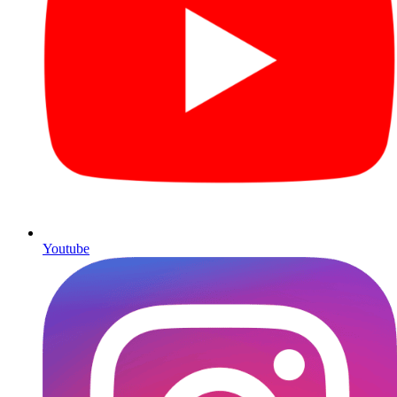
Youtube