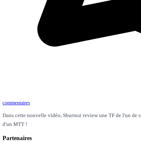
commentaires
Dans cette nouvelle vidéo, Sburnoz review une TF de l'un de 
d'un MTT !
Partenaires