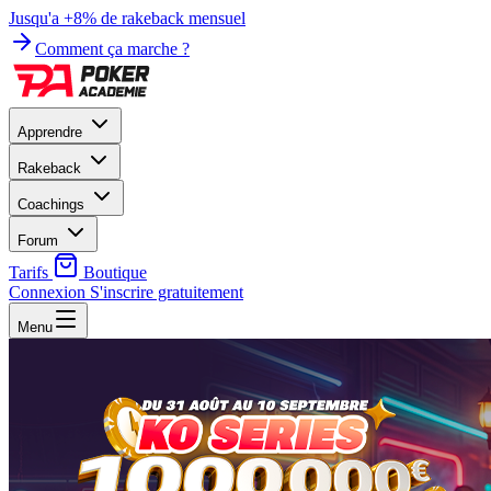
Jusqu'a +8% de rakeback mensuel
Comment ça marche ?
Apprendre
Rakeback
Coachings
Forum
Tarifs
Boutique
Connexion
S'inscrire gratuitement
Menu