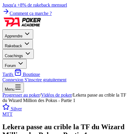
Jusqu'a +8% de rakeback mensuel
Comment ça marche ?
Apprendre
Rakeback
Coachings
Forum
Tarifs
Boutique
Connexion
S'inscrire gratuitement
Menu
Progresser au poker
/
Vidéos de poker
/
Lekera passe au crible la TF
du Wizard Million des Pokus - Partie 1
Silver
MTT
Lekera passe au crible la TF du Wizard