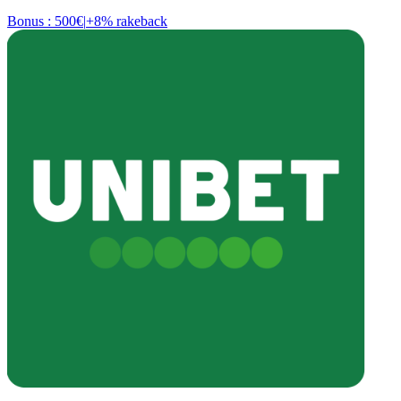
Bonus : 500€
|
+8% rakeback