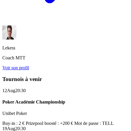
Lekera
Coach MTT
Voir son profil
Tournois à venir
12
Aug
20:30
Poker Académie Championship
Unibet Poker
Buy-in : 2 €
Prizepool boosté : +200 €
Mot de passe : TELL
19
Aug
20:30