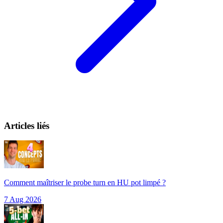
Articles liés
Comment maîtriser le probe turn en HU pot limpé ?
7 Aug 2026