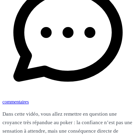
commentaires
Dans cette vidéo, vous allez remettre en question une
croyance très répandue au poker : la confiance n’est pas une
sensation à attendre, mais une conséquence directe de