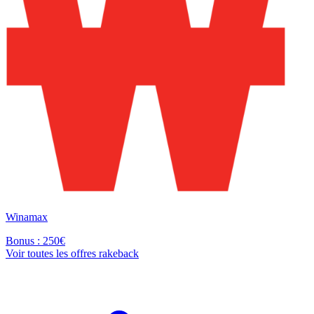
Winamax
Bonus : 250€
Voir toutes les offres rakeback