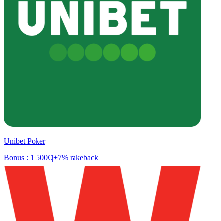
Unibet Poker
Bonus : 1 500€
|
+7% rakeback