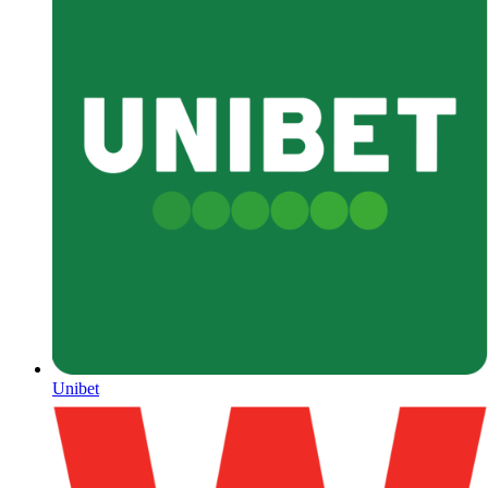
Unibet