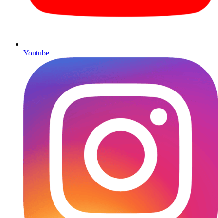
Youtube