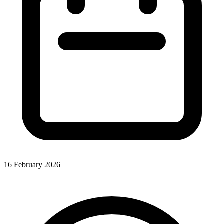
16 February 2026