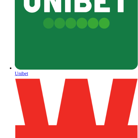
Unibet