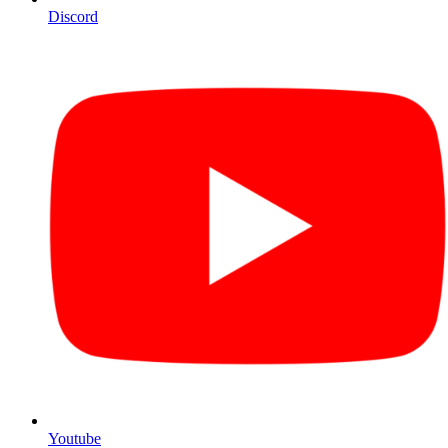
Discord
Youtube