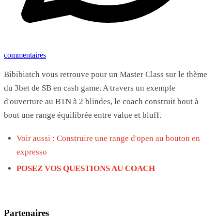
commentaires
Bibibiatch vous retrouve pour un Master Class sur le thème
du 3bet de SB en cash game. A travers un exemple
d'ouverture au BTN à 2 blindes, le coach construit bout à
bout une range équilibrée entre value et bluff.
Voir aussi : Construire une range d'open au bouton en
expresso
POSEZ VOS QUESTIONS AU COACH
Partenaires