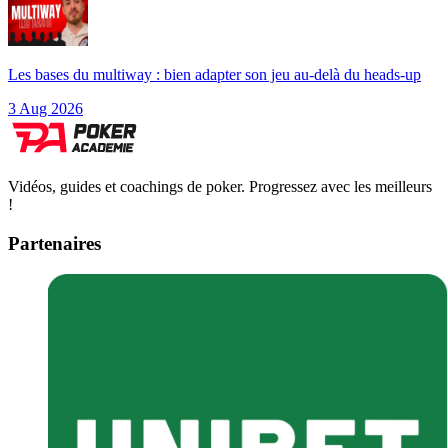
Les bases du multiway : bien adapter son jeu au-delà du heads-up
3 Aug 2026
Vidéos, guides et coachings de poker. Progressez avec les meilleurs
!
Partenaires