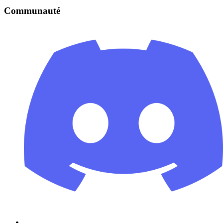
Communauté