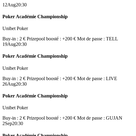
12
Aug
20:30
Poker Académie Championship
Unibet Poker
Buy-in : 2 €
Prizepool boosté : +200 €
Mot de passe : TELL
19
Aug
20:30
Poker Académie Championship
Unibet Poker
Buy-in : 2 €
Prizepool boosté : +200 €
Mot de passe : LIVE
26
Aug
20:30
Poker Académie Championship
Unibet Poker
Buy-in : 2 €
Prizepool boosté : +200 €
Mot de passe : GUJAN
2
Sep
20:30
Poker Académie Championship