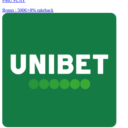
PMU PLAY
Bonus : 500€
|
+8% rakeback