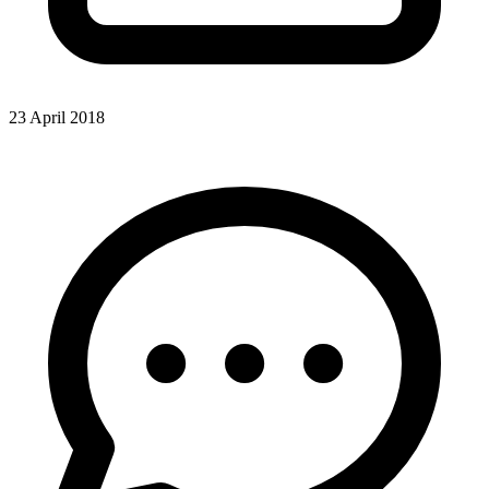
23 April 2018