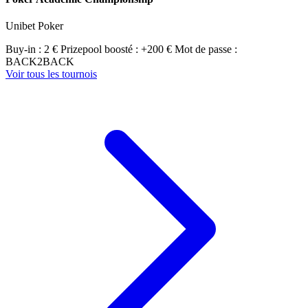
Unibet Poker
Buy-in : 2 €
Prizepool boosté : +200 €
Mot de passe :
BACK2BACK
Voir tous les tournois