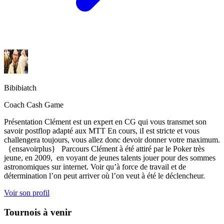
Bibibiatch
Coach Cash Game
Présentation Clément est un expert en CG qui vous transmet son
savoir postflop adapté aux MTT En cours, iI est stricte et vous
challengera toujours, vous allez donc devoir donner votre maximum.
{ensavoirplus} Parcours Clément à été attiré par le Poker très
jeune, en 2009, en voyant de jeunes talents jouer pour des sommes
astronomiques sur internet. Voir qu’à force de travail et de
détermination l’on peut arriver où l’on veut à été le déclencheur.
Voir son profil
Tournois à venir