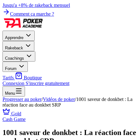
Jusqu'a +8% de rakeback mensuel
Comment ça marche ?
Apprendre
Rakeback
Coachings
Forum
Tarifs
Boutique
Connexion
S'inscrire gratuitement
Menu
Progresser au poker
/
Vidéos de poker
/
1001 saveur de donkbet : La
réaction face au donkbet SRP
Gold
Cash Game
1001 saveur de donkbet : La réaction face