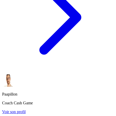
Paapillon
Coach Cash Game
Voir son profil