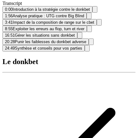
Transcript
0:00
Introduction à la stratégie contre le donkbet
1:56
Analyse pratique : UTG contre Big Blind
3:41
Impact de la composition de range sur le cbet
8:55
Exploiter les erreurs au flop, turn et river
16:51
Gérer les situations sans donkbet
20:28
Punir les faiblesses du donkbet adverse
24:49
Synthèse et conseils pour vos parties
Le donkbet