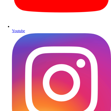
Youtube