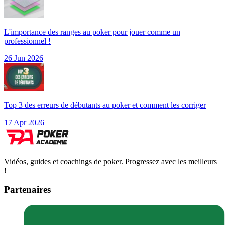
L'importance des ranges au poker pour jouer comme un
professionnel !
26 Jun 2026
Top 3 des erreurs de débutants au poker et comment les corriger
17 Apr 2026
Vidéos, guides et coachings de poker. Progressez avec les meilleurs
!
Partenaires