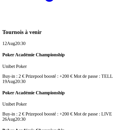
Tournois à venir
12
Aug
20:30
Poker Académie Championship
Unibet Poker
Buy-in : 2 €
Prizepool boosté : +200 €
Mot de passe : TELL
19
Aug
20:30
Poker Académie Championship
Unibet Poker
Buy-in : 2 €
Prizepool boosté : +200 €
Mot de passe : LIVE
26
Aug
20:30