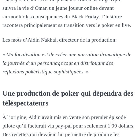
suivra la vie d’Omar, un jeune joueur online devant
surmonter les conséquences du Black Friday. L’histoire
racontera principalement sa transition vers le poker en live.
Les mots d’Aidin Nakhai, directeur de la production:
« Ma focalisation est de créer une narration dramatique de
la journée d’un personnage tout en distribuant des
réflexions pokéristique sophistiquées. »
Une production de poker qui dépendra des
téléspectateurs
À l’origine, Aidin avait mis en vente son premier épisode
pilote qu’il facturait via pay-pal pour seulement 1.99 dollars.
Des recettes qui devaient lui permettre de produire les