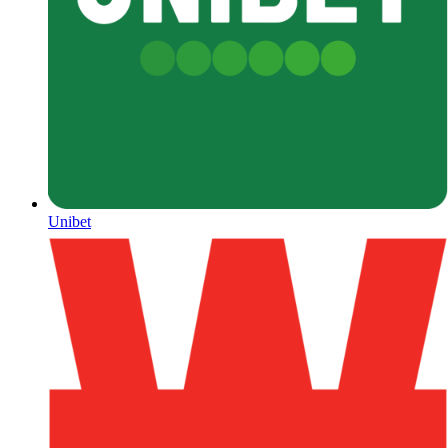
Unibet