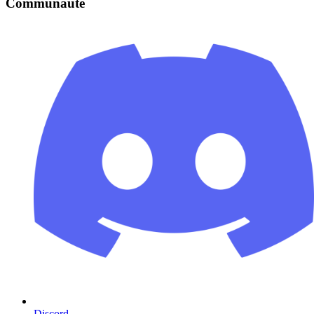
Communauté
Discord