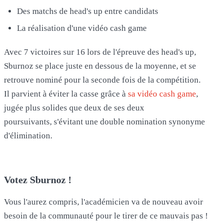
Des matchs de head's up entre candidats
La réalisation d'une vidéo cash game
Avec 7 victoires sur 16 lors de l'épreuve des head's up,
Sburnoz se place juste en dessous de la moyenne, et se
retrouve nominé pour la seconde fois de la compétition.
Il parvient à éviter la casse grâce à
sa vidéo cash game
,
jugée plus solides que deux de ses deux
poursuivants, s'évitant une double nomination synonyme
d'élimination.
Votez Sburnoz !
Vous l'aurez compris, l'académicien va de nouveau avoir
besoin de la communauté pour le tirer de ce mauvais pas !