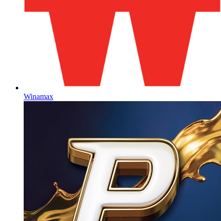
Winamax