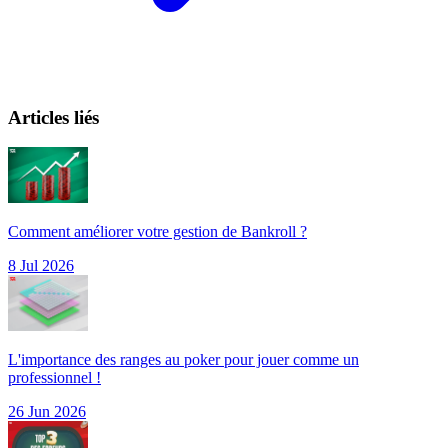
Articles liés
Comment améliorer votre gestion de Bankroll ?
8 Jul 2026
L'importance des ranges au poker pour jouer comme un
professionnel !
26 Jun 2026