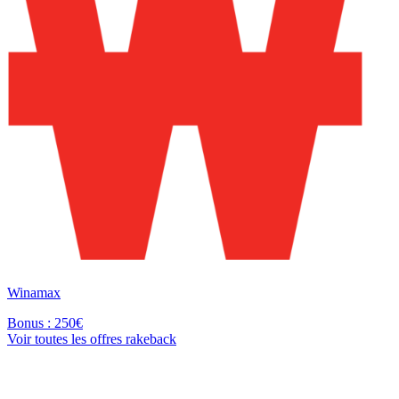
Winamax
Bonus : 250€
Voir toutes les offres rakeback