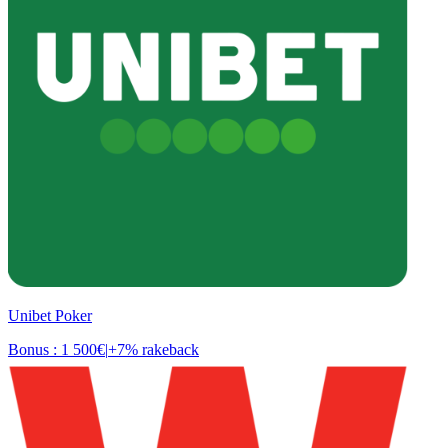
Unibet Poker
Bonus : 1 500€
|
+7% rakeback