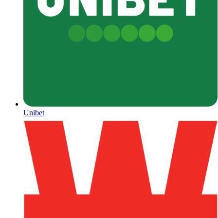
Unibet