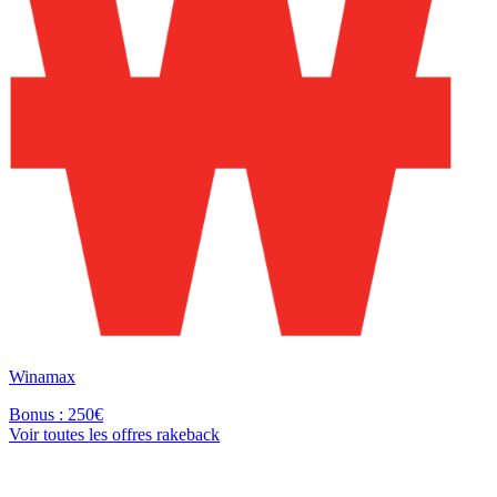
Winamax
Bonus : 250€
Voir toutes les offres rakeback