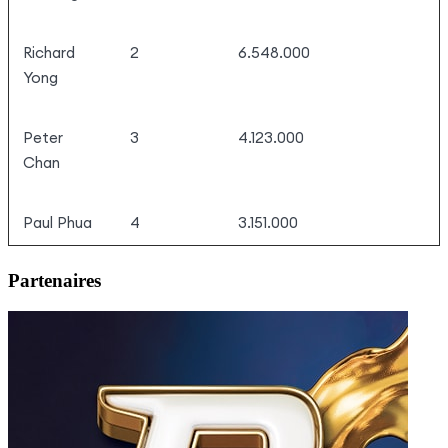
Richard
2
6.548.000
Yong
Peter
3
4.123.000
Chan
Paul Phua
4
3.151.000
Partenaires