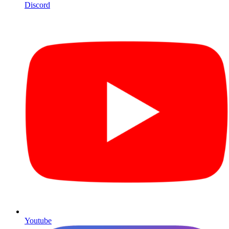
Discord
Youtube