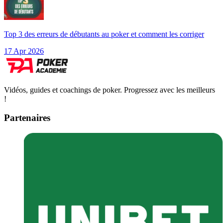
Top 3 des erreurs de débutants au poker et comment les corriger
17 Apr 2026
Vidéos, guides et coachings de poker. Progressez avec les meilleurs
!
Partenaires