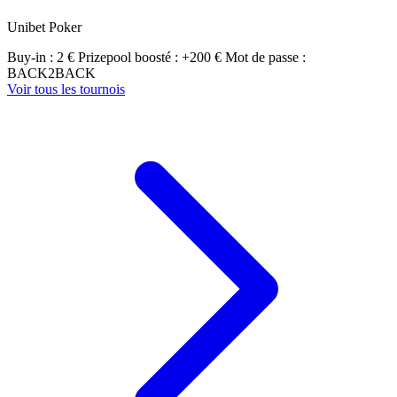
Unibet Poker
Buy-in : 2 €
Prizepool boosté : +200 €
Mot de passe :
BACK2BACK
Voir tous les tournois