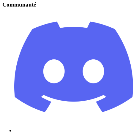
Communauté