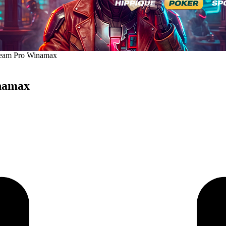
 Team Pro Winamax
inamax