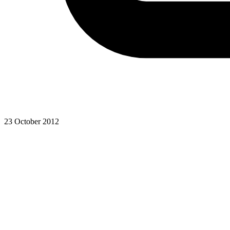
23 October 2012