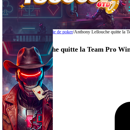
Progresser au poker
/
Stratégie de poker
/
Anthony Lellouche quitte la
Public
Anthony Lellouche quitte la Team Pro W
S
shaggykiwi