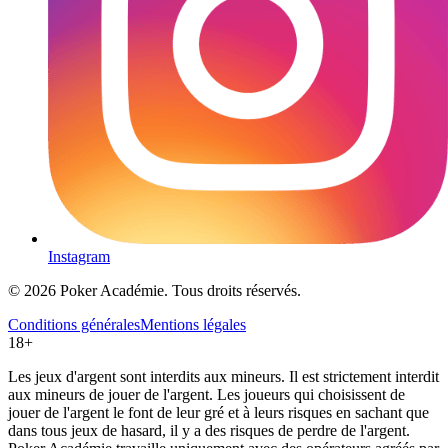
Instagram
© 2026 Poker Académie. Tous droits réservés.
Conditions générales
Mentions légales
18+
Les jeux d'argent sont interdits aux mineurs. Il est strictement interdit
aux mineurs de jouer de l'argent. Les joueurs qui choisissent de
jouer de l'argent le font de leur gré et à leurs risques en sachant que
dans tous jeux de hasard, il y a des risques de perdre de l'argent.