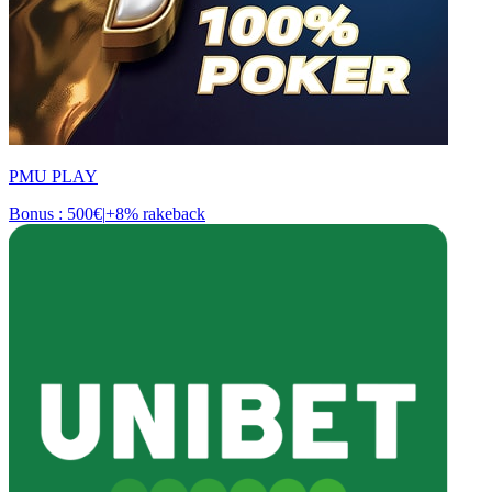
PMU PLAY
Bonus : 500€
|
+8% rakeback