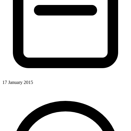
17 January 2015