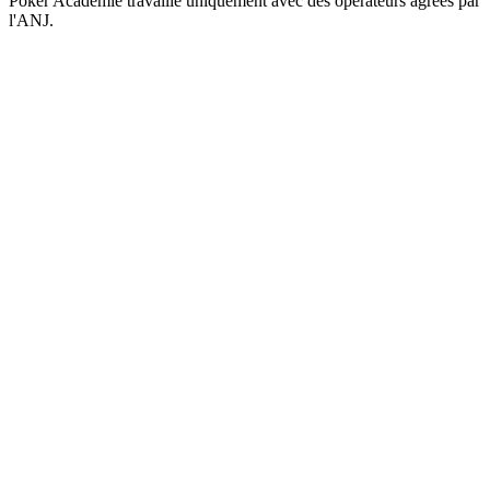
Poker Académie travaille uniquement avec des opérateurs agréés par
l'ANJ.