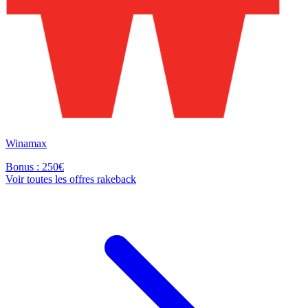
Winamax
Bonus : 250€
Voir toutes les offres rakeback