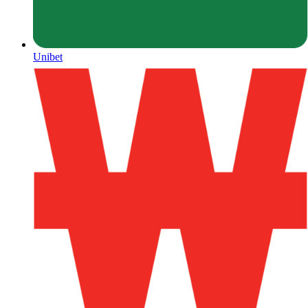
Unibet