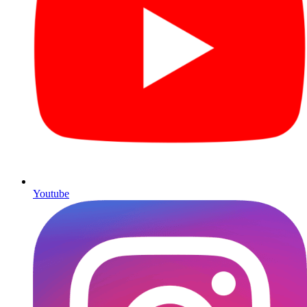
Youtube