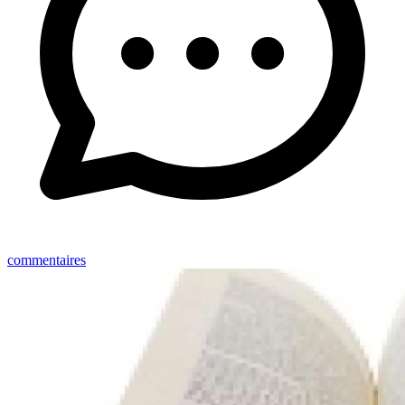
commentaires