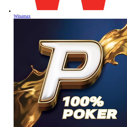
Winamax