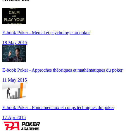
E-book Poker - Mental et psychologie au poker
18 May 2015
E-book Poker - Approches théoriques et mathématiques du poker
11 May 2015
E-book Poker - Fondamentaux et coups techniques du poker
17 Apr 2015