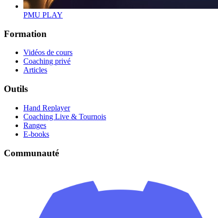
PMU PLAY
Formation
Vidéos de cours
Coaching privé
Articles
Outils
Hand Replayer
Coaching Live & Tournois
Ranges
E-books
Communauté