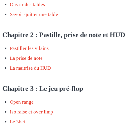
Ouvrir des tables
Savoir quitter une table
Chapitre 2 : Pastille, prise de note et HUD
Pastiller les vilains
La prise de note
La maitrise du HUD
Chapitre 3 : Le jeu pré-flop
Open range
Iso raise et over limp
Le 3bet