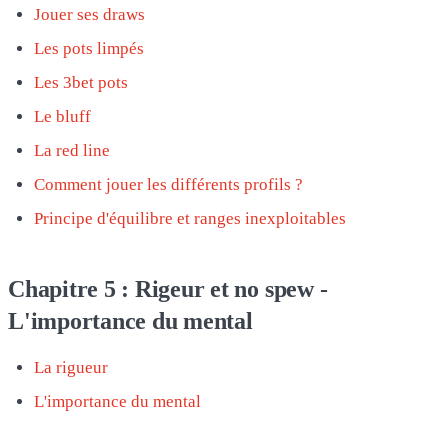
Jouer ses draws
Les pots limpés
Les 3bet pots
Le bluff
La red line
Comment jouer les différents profils ?
Principe d'équilibre et ranges inexploitables
Chapitre 5 : Rigeur et no spew -
L'importance du mental
La rigueur
L'importance du mental