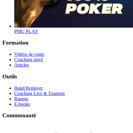
PMU PLAY
Formation
Vidéos de cours
Coaching privé
Articles
Outils
Hand Replayer
Coaching Live & Tournois
Ranges
E-books
Communauté