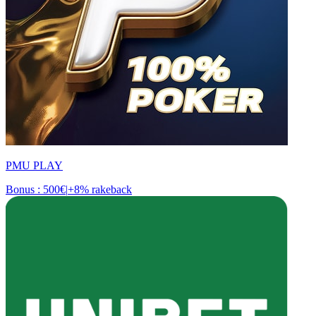
PMU PLAY
Bonus : 500€
|
+8% rakeback