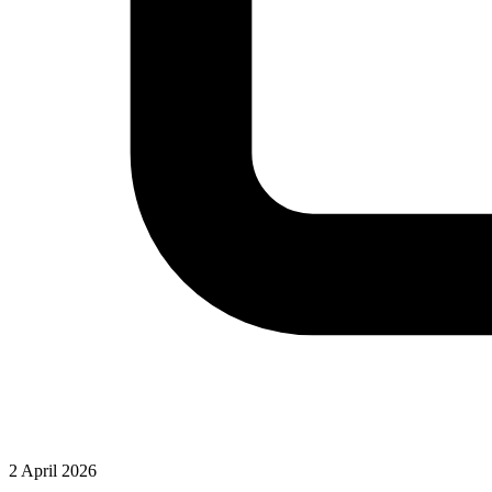
2 April 2026