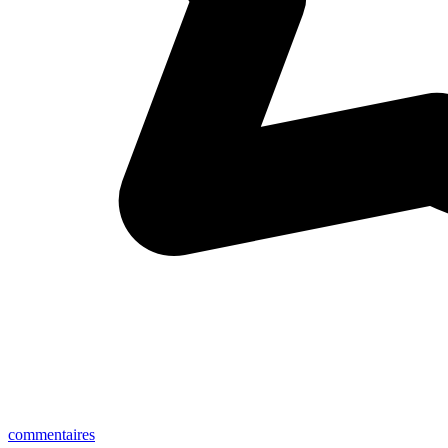
commentaires