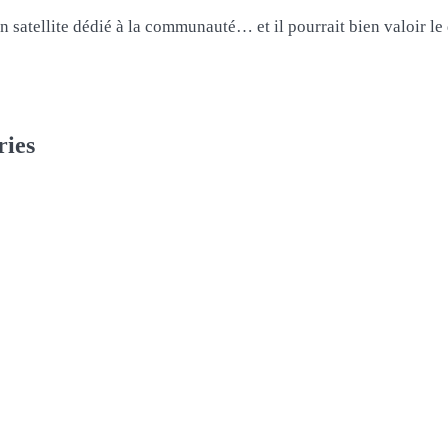
 satellite dédié à la communauté… et il pourrait bien valoir le
ries