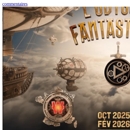
commentaires