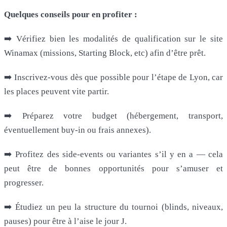
Quelques conseils pour en profiter :
➡️ Vérifiez bien les modalités de qualification sur le site
Winamax (missions, Starting Block, etc) afin d’être prêt.
➡️ Inscrivez-vous dès que possible pour l’étape de Lyon, car
les places peuvent vite partir.
➡️ Préparez votre budget (hébergement, transport,
éventuellement buy-in ou frais annexes).
➡️ Profitez des side-events ou variantes s’il y en a — cela
peut être de bonnes opportunités pour s’amuser et
progresser.
➡️ Étudiez un peu la structure du tournoi (blinds, niveaux,
pauses) pour être à l’aise le jour J.