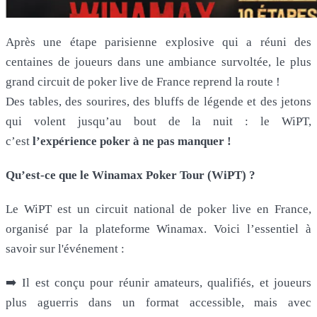
Après une étape parisienne explosive qui a réuni des
centaines de joueurs dans une ambiance survoltée, le plus
grand circuit de poker live de France reprend la route !
Des tables, des sourires, des bluffs de légende et des jetons
qui volent jusqu’au bout de la nuit : le WiPT,
c’est
l’expérience poker à ne pas manquer !
Qu’est-ce que le Winamax Poker Tour (WiPT) ?
Le WiPT est un circuit national de poker live en France,
organisé par la plateforme Winamax. Voici l’essentiel à
savoir sur l'événement :
➡️ Il est conçu pour réunir amateurs, qualifiés, et joueurs
plus aguerris dans un format accessible, mais avec