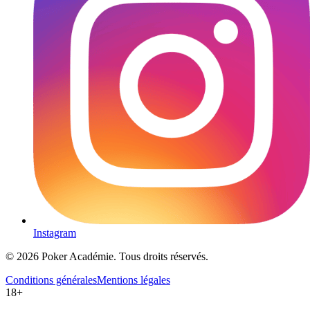
Instagram
© 2026 Poker Académie. Tous droits réservés.
Conditions générales
Mentions légales
18+