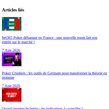
Articles liés
bet365 Poker débarque en France : une nouvelle room fait son
entrée sur le marché !
7 Aug 2026
Poker Crushers : les outils de Germain pour transformer la théorie en
pratique
7 Aug 2026
Quand monter de limite : les indicateurs à connaître !