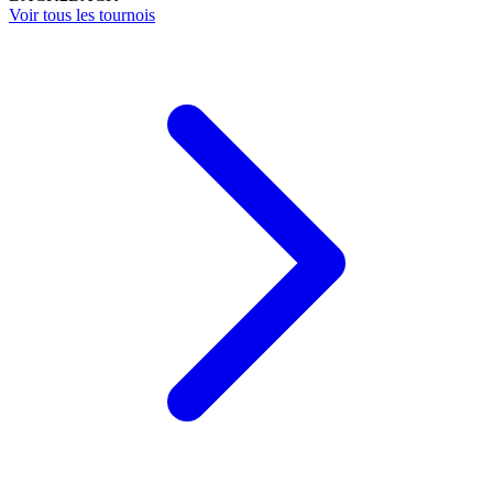
Voir tous les tournois