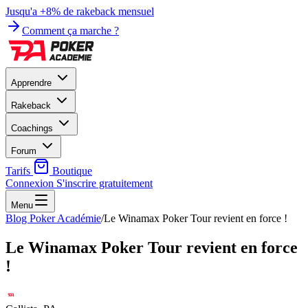
Jusqu'a +8% de rakeback mensuel
Comment ça marche ?
Apprendre
Rakeback
Coachings
Forum
Tarifs
Boutique
Connexion
S'inscrire gratuitement
Menu
Blog Poker Académie
/
Le Winamax Poker Tour revient en force !
Le Winamax Poker Tour revient en force
!