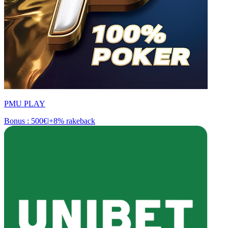
PMU PLAY
Bonus : 500€
|
+8% rakeback