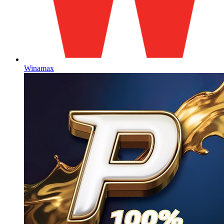
Winamax