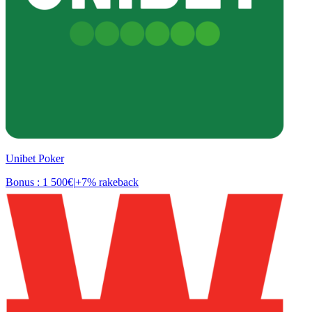
Unibet Poker
Bonus : 1 500€
|
+7% rakeback