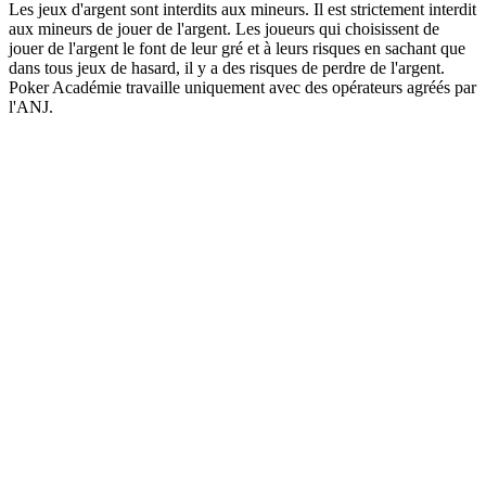
Les jeux d'argent sont interdits aux mineurs. Il est strictement interdit
aux mineurs de jouer de l'argent. Les joueurs qui choisissent de
jouer de l'argent le font de leur gré et à leurs risques en sachant que
dans tous jeux de hasard, il y a des risques de perdre de l'argent.
Poker Académie travaille uniquement avec des opérateurs agréés par
l'ANJ.