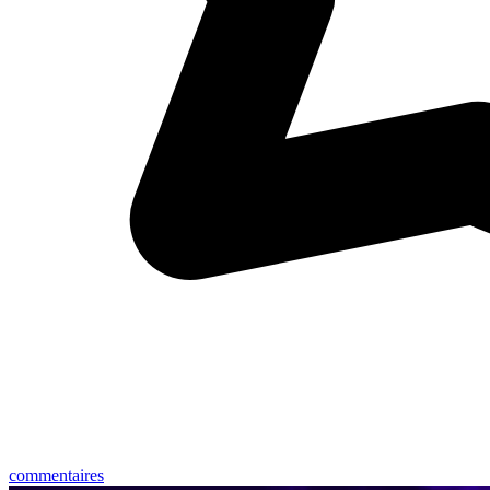
commentaires