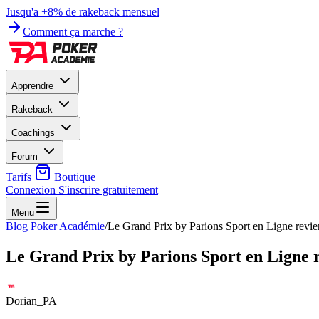
Jusqu'a +8% de rakeback mensuel
Comment ça marche ?
Apprendre
Rakeback
Coachings
Forum
Tarifs
Boutique
Connexion
S'inscrire gratuitement
Menu
Blog Poker Académie
/
Le Grand Prix by Parions Sport en Ligne revien
Le Grand Prix by Parions Sport en Ligne r
Dorian_PA