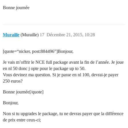
Bonne journée
Muraille
(Muraille)
17
Décembre 21, 2015, 10:28
[quote=“nicker, post:884496”]Bonjour,
Je vais m’offrir le NCE full package avant la fin de l’année. Je joue
en nl 50 donc j opte pour le package up to 50.
Vous devinez ma question. Si je passe en nl 100, devrai-je payer
250 euros?
Bonne journée[/quote]
Bonjour,
Non si tu upgrades le package, tu ne devras payer que la différence
de prix entre ceux-ci;