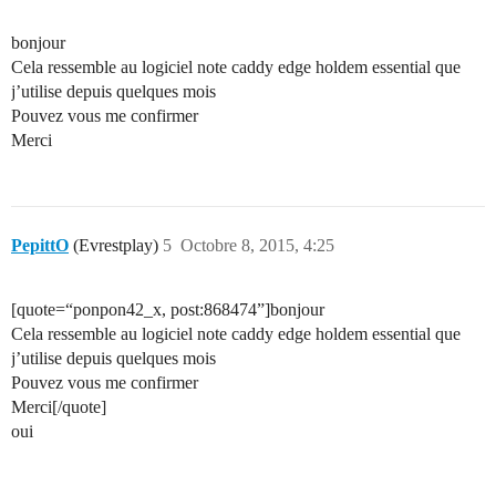
bonjour
Cela ressemble au logiciel note caddy edge holdem essential que
j’utilise depuis quelques mois
Pouvez vous me confirmer
Merci
PepittO
(Evrestplay)
5
Octobre 8, 2015, 4:25
[quote=“ponpon42_x, post:868474”]bonjour
Cela ressemble au logiciel note caddy edge holdem essential que
j’utilise depuis quelques mois
Pouvez vous me confirmer
Merci[/quote]
oui