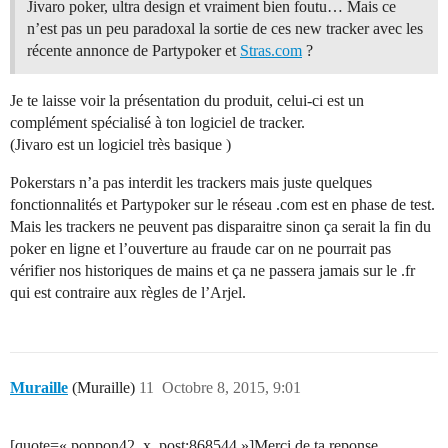
Jivaro poker, ultra design et vraiment bien foutu… Mais ce
n’est pas un peu paradoxal la sortie de ces new tracker avec les
récente annonce de Partypoker et
Stras.com
?
Je te laisse voir la présentation du produit, celui-ci est un
complément spécialisé à ton logiciel de tracker.
(Jivaro est un logiciel très basique )
Pokerstars n’a pas interdit les trackers mais juste quelques
fonctionnalités et Partypoker sur le réseau .com est en phase de test.
Mais les trackers ne peuvent pas disparaitre sinon ça serait la fin du
poker en ligne et l’ouverture au fraude car on ne pourrait pas
vérifier nos historiques de mains et ça ne passera jamais sur le .fr
qui est contraire aux règles de l’Arjel.
Muraille
(Muraille)
11
Octobre 8, 2015, 9:01
[quote=« ponpon42_x, post:868544 »]Merci de ta reponse