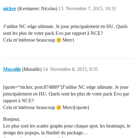
nicker
(Kermarrec Nicolas)
13
Novembre 7, 2015, 10:31
J’utilise NC edge ultimate. Je joue principalement en HU. Quels
sont les plus de votre pack Evo par rapport à NCE?
Cela m’intéresse beaucoup
Merci
Muraille
(Muraille)
14
Novembre 8, 2015, 8:35
[quote=“nicker, post:874889”]J’utilise NC edge ultimate. Je joue
principalement en HU. Quels sont les plus de votre pack Evo par
rapport à NCE?
Cela m’intéresse beaucoup
Merci[/quote]
Bonjour,
Les plus sont les scatter graphs pour chaque spot, les heatmaps, le
design des popups, la fluidité du package…