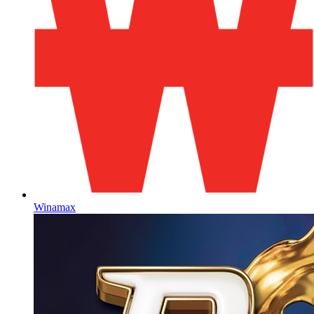
Winamax