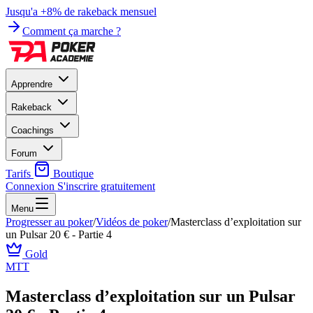
Jusqu'a +8% de rakeback mensuel
Comment ça marche ?
Apprendre
Rakeback
Coachings
Forum
Tarifs
Boutique
Connexion
S'inscrire gratuitement
Menu
Progresser au poker
/
Vidéos de poker
/
Masterclass d’exploitation sur
un Pulsar 20 € - Partie 4
Gold
MTT
Masterclass d’exploitation sur un Pulsar