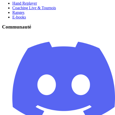
Hand Replayer
Coaching Live & Tournois
Ranges
E-books
Communauté