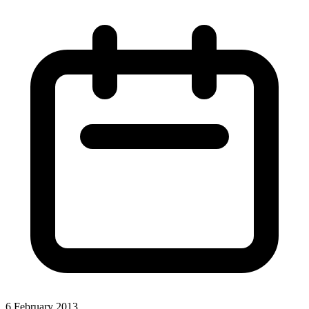
6 February 2013