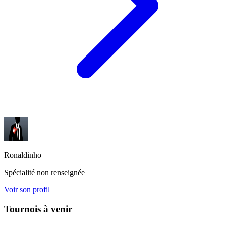
Ronaldinho
Spécialité non renseignée
Voir son profil
Tournois à venir