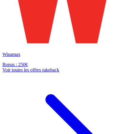
Winamax
Bonus : 250€
Voir toutes les offres rakeback