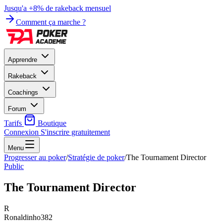
Jusqu'a +8% de rakeback mensuel
Comment ça marche ?
Apprendre
Rakeback
Coachings
Forum
Tarifs
Boutique
Connexion
S'inscrire gratuitement
Menu
Progresser au poker
/
Stratégie de poker
/
The Tournament Director
Public
The Tournament Director
R
Ronaldinho382