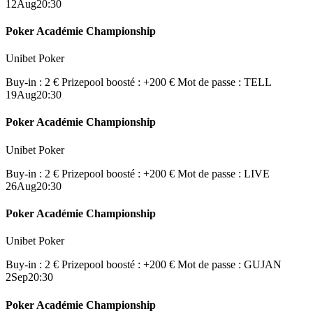
12
Aug
20:30
Poker Académie Championship
Unibet Poker
Buy-in : 2 €
Prizepool boosté : +200 €
Mot de passe : TELL
19
Aug
20:30
Poker Académie Championship
Unibet Poker
Buy-in : 2 €
Prizepool boosté : +200 €
Mot de passe : LIVE
26
Aug
20:30
Poker Académie Championship
Unibet Poker
Buy-in : 2 €
Prizepool boosté : +200 €
Mot de passe : GUJAN
2
Sep
20:30
Poker Académie Championship