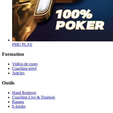
PMU PLAY
Formation
Vidéos de cours
Coaching privé
Articles
Outils
Hand Replayer
Coaching Live & Tournois
Ranges
E-books