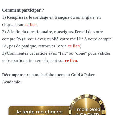
Comment participer ?
1) Remplissez le sondage en français ou en anglais, en
cliquant sur
ce lien
.
2) À la fin du questionnaire, renseignez l'email de votre
compte PA (si vous avez oublié votre mail lié à votre compte
PA, pas de panique, retrouvez le via
ce lien
).
3) Commentez cet article avec "fait" ou "done" pour valider
votre participation en cliquant sur
ce lien
.
Récompense :
un mois d'abonnement Gold à Poker
Académie !