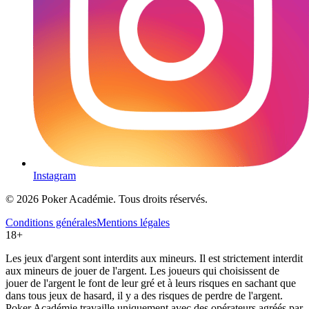
Instagram
© 2026 Poker Académie. Tous droits réservés.
Conditions générales
Mentions légales
18+
Les jeux d'argent sont interdits aux mineurs. Il est strictement interdit
aux mineurs de jouer de l'argent. Les joueurs qui choisissent de
jouer de l'argent le font de leur gré et à leurs risques en sachant que
dans tous jeux de hasard, il y a des risques de perdre de l'argent.
Poker Académie travaille uniquement avec des opérateurs agréés par