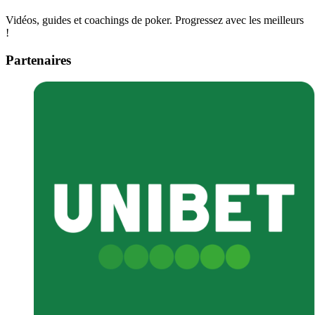
Vidéos, guides et coachings de poker. Progressez avec les meilleurs
!
Partenaires