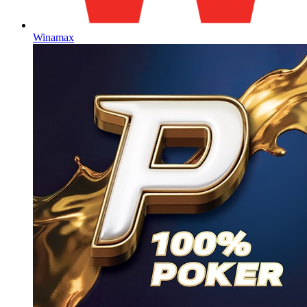
Winamax