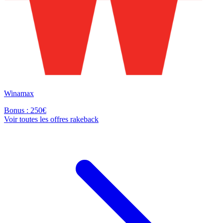
Winamax
Bonus : 250€
Voir toutes les offres rakeback