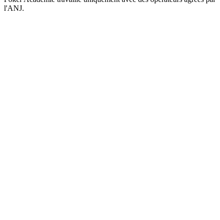
l'ANJ.