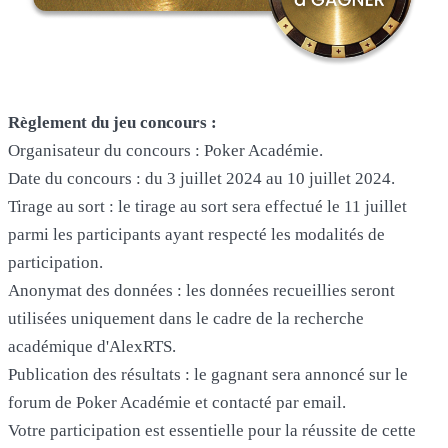
Règlement du jeu concours :
Organisateur du concours : Poker Académie.
Date du concours : du 3 juillet 2024 au 10 juillet 2024.
Tirage au sort : le tirage au sort sera effectué le 11 juillet
parmi les participants ayant respecté les modalités de
participation.
Anonymat des données : les données recueillies seront
utilisées uniquement dans le cadre de la recherche
académique d'AlexRTS.
Publication des résultats : le gagnant sera annoncé sur le
forum de Poker Académie et contacté par email.
Votre participation est essentielle pour la réussite de cette