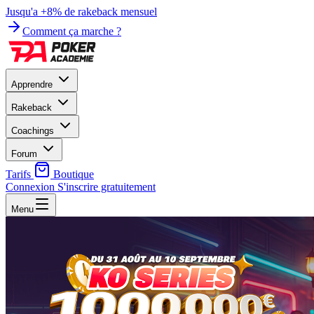
Jusqu'a +8% de rakeback mensuel
Comment ça marche ?
Apprendre
Rakeback
Coachings
Forum
Tarifs
Boutique
Connexion
S'inscrire gratuitement
Menu