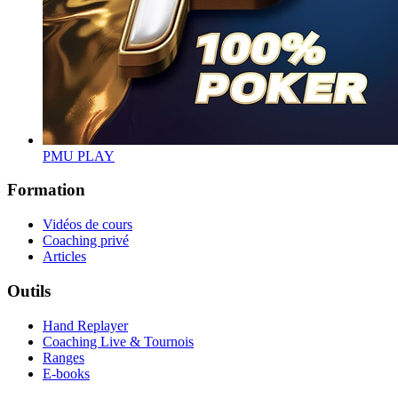
PMU PLAY
Formation
Vidéos de cours
Coaching privé
Articles
Outils
Hand Replayer
Coaching Live & Tournois
Ranges
E-books