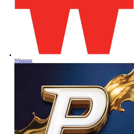
Winamax