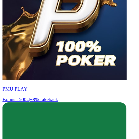
PMU PLAY
Bonus : 500€
|
+8% rakeback