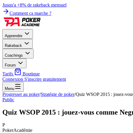
Jusqu'a +8% de rakeback mensuel
Comment ça marche ?
Apprendre
Rakeback
Coachings
Forum
Tarifs
Boutique
Connexion
S'inscrire gratuitement
Menu
Progresser au poker
/
Stratégie de poker
/
Quiz WSOP 2015 : jouez-vou
Public
Quiz WSOP 2015 : jouez-vous comme Neg
P
PokerAcadémie