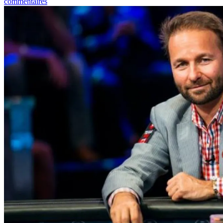
commentaires