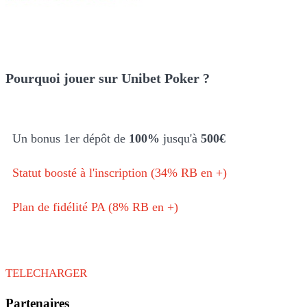
Pourquoi jouer sur Unibet Poker ?
Un bonus 1er dépôt de
100%
jusqu'à
500€
Statut boosté à l'inscription (34% RB en +)
Plan de fidélité
PA (8% RB en +)
TELECHARGER
Partenaires