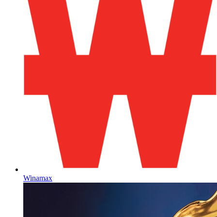
Winamax