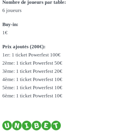
Nombre de joueurs par table:
6 joueurs
Buy-in:
1€
Prix ajoutés (200€):
1er: 1 ticket Powerfest 100€
2ème: 1 ticket Powerfest 50€
3ème: 1 ticket Powerfest 20€
4ème: 1 ticket Powerfest 10€
5ème: 1 ticket Powerfest 10€
6ème: 1 ticket Powerfest 10€