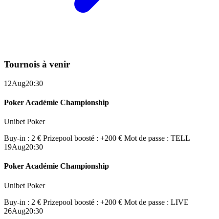
Tournois à venir
12
Aug
20:30
Poker Académie Championship
Unibet Poker
Buy-in : 2 €
Prizepool boosté : +200 €
Mot de passe : TELL
19
Aug
20:30
Poker Académie Championship
Unibet Poker
Buy-in : 2 €
Prizepool boosté : +200 €
Mot de passe : LIVE
26
Aug
20:30