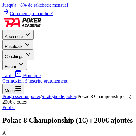
Jusqu'a +8% de rakeback mensuel
Comment ça marche ?
Apprendre
Rakeback
Coachings
Forum
Tarifs
Boutique
Connexion
S'inscrire gratuitement
Menu
Progresser au poker
/
Stratégie de poker
/
Pokac 8 Championship (1€) :
200€ ajoutés
Public
Pokac 8 Championship (1€) : 200€ ajoutés
A