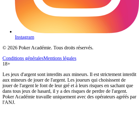
Instagram
© 2026 Poker Académie. Tous droits réservés.
Conditions générales
Mentions légales
18+
Les jeux d'argent sont interdits aux mineurs. Il est strictement interdit
aux mineurs de jouer de l'argent. Les joueurs qui choisissent de
jouer de l'argent le font de leur gré et à leurs risques en sachant que
dans tous jeux de hasard, il y a des risques de perdre de l'argent.
Poker Académie travaille uniquement avec des opérateurs agréés par
l'ANJ.