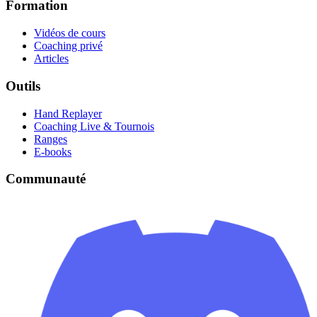
Formation
Vidéos de cours
Coaching privé
Articles
Outils
Hand Replayer
Coaching Live & Tournois
Ranges
E-books
Communauté