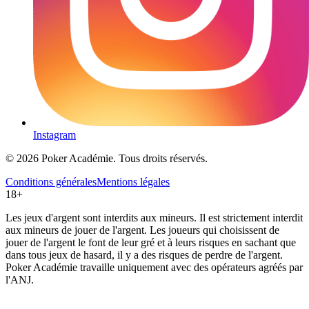
Instagram
© 2026 Poker Académie. Tous droits réservés.
Conditions générales
Mentions légales
18+
Les jeux d'argent sont interdits aux mineurs. Il est strictement interdit
aux mineurs de jouer de l'argent. Les joueurs qui choisissent de
jouer de l'argent le font de leur gré et à leurs risques en sachant que
dans tous jeux de hasard, il y a des risques de perdre de l'argent.
Poker Académie travaille uniquement avec des opérateurs agréés par
l'ANJ.