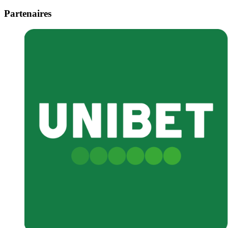
Partenaires