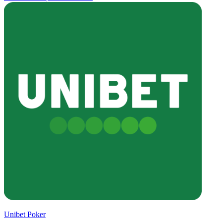
Unibet Poker