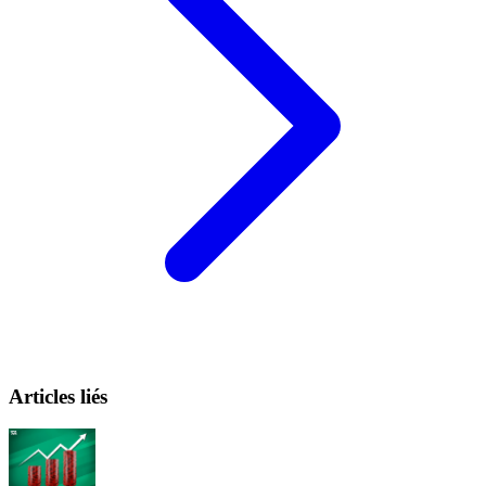
Articles liés