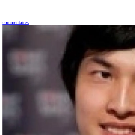
commentaires