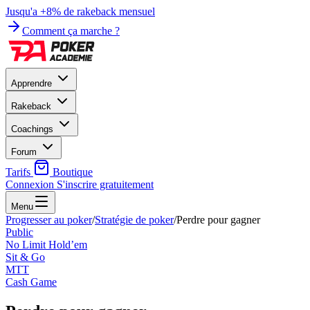
Jusqu'a +8% de rakeback mensuel
Comment ça marche ?
Apprendre
Rakeback
Coachings
Forum
Tarifs
Boutique
Connexion
S'inscrire gratuitement
Menu
Progresser au poker
/
Stratégie de poker
/
Perdre pour gagner
Public
No Limit Hold’em
Sit & Go
MTT
Cash Game