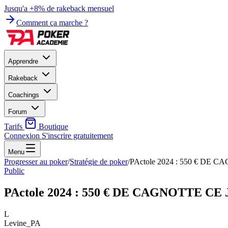
Jusqu'a +8% de rakeback mensuel
Comment ça marche ?
Apprendre
Rakeback
Coachings
Forum
Tarifs
Boutique
Connexion
S'inscrire gratuitement
Menu
Progresser au poker
/
Stratégie de poker
/
PActole 2024 : 550 € D
Public
PActole 2024 : 550 € DE CAGNOTTE 
L
Levine_PA