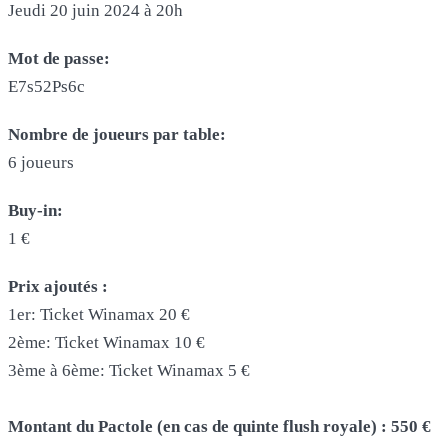
Jeudi 20 juin 2024 à 20h
Mot de passe:
E7s52Ps6c
Nombre de joueurs par table:
6 joueurs
Buy-in:
1 €
Prix ajoutés :
1er: Ticket Winamax 20 €
2ème: Ticket Winamax 10 €
3ème à 6ème: Ticket Winamax 5 €
Montant du Pactole (en cas de quinte flush royale) : 550 €