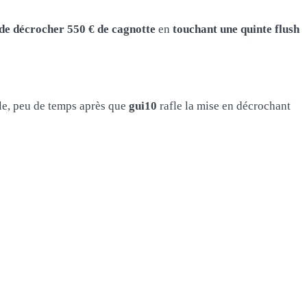
de décrocher 550 € de cagnotte
en
touchant une quinte flush
le, peu de temps après que
gui10
rafle la mise en décrochant