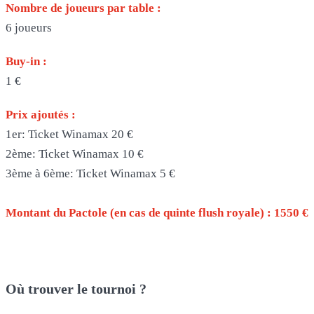
Nombre de joueurs par table :
6 joueurs
Buy-in :
1 €
Prix ajoutés :
1er: Ticket Winamax 20 €
2ème: Ticket Winamax 10 €
3ème à 6ème: Ticket Winamax 5 €
Montant du Pactole (en cas de quinte flush royale) : 1550 €
Où trouver le tournoi ?