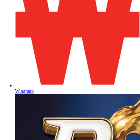
Winamax