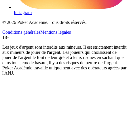
Instagram
© 2026 Poker Académie. Tous droits réservés.
Conditions générales
Mentions légales
18+
Les jeux d'argent sont interdits aux mineurs. Il est strictement interdit
aux mineurs de jouer de l'argent. Les joueurs qui choisissent de
jouer de l'argent le font de leur gré et à leurs risques en sachant que
dans tous jeux de hasard, il y a des risques de perdre de l'argent.
Poker Académie travaille uniquement avec des opérateurs agréés par
l'ANJ.