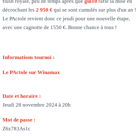
flush royale, peu de temps après que
gui10
rafle la mise en
décrochant les
2 950 €
qui se sont cumulés sur plus d'un an !
Le PActole revient donc ce jeudi pour une nouvelle étape,
avec une cagnotte de 1550 €. Bonne chance à tous !
Informations tournoi :
Le PActole sur Winamax
Date et horaire :
Jeudi 28 novembre 2024 à 20h
Mot de passe :
Z6z783As1c