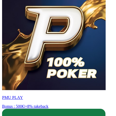
PMU PLAY
Bonus : 500€
|
+8% rakeback