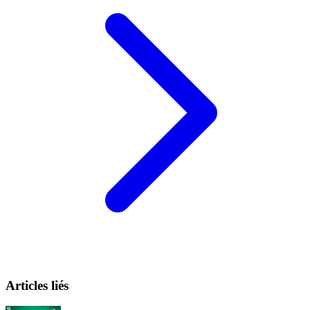
Articles liés