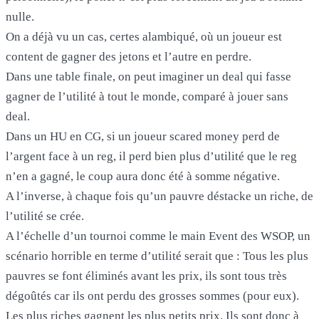
nulle.
On a déjà vu un cas, certes alambiqué, où un joueur est
content de gagner des jetons et l’autre en perdre.
Dans une table finale, on peut imaginer un deal qui fasse
gagner de l’utilité à tout le monde, comparé à jouer sans
deal.
Dans un HU en CG, si un joueur scared money perd de
l’argent face à un reg, il perd bien plus d’utilité que le reg
n’en a gagné, le coup aura donc été à somme négative.
A l’inverse, à chaque fois qu’un pauvre déstacke un riche, de
l’utilité se crée.
A l’échelle d’un tournoi comme le main Event des WSOP, un
scénario horrible en terme d’utilité serait que : Tous les plus
pauvres se font éliminés avant les prix, ils sont tous très
dégoûtés car ils ont perdu des grosses sommes (pour eux).
Les plus riches gagnent les plus petits prix. Ils sont donc à