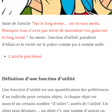
Suite de l'article “
Sur le long terme… on est tous morts.
Pourquoi vous n’avez pas envie de maximiser vos gains sur
le long terme
.” Au menu : fonction d'utilité, paradoxe
d'Allais et la vérité sur le poker comme jeu à somme nulle.
L'article précédent.
Définition d’une fonction d’utilité
Une fonction d’utilité est une quantification des préférences
d’un individu pour certains objets. A chaque objet est
associé un certains nombre “d’utiles”, unités de l’utilité. Un
objet peut désigner… un objet (!), une somme d’argent ou