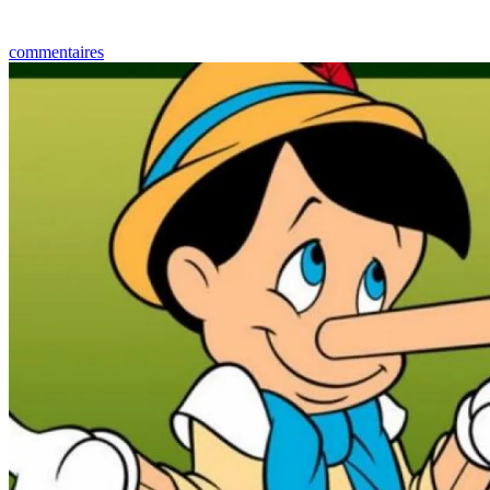
commentaires