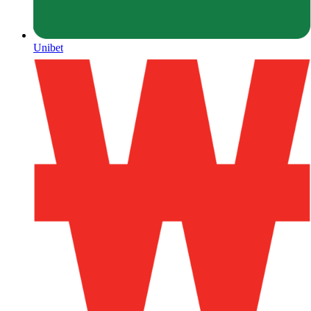
Unibet