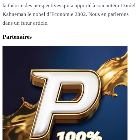
la théorie des perspectives qui a apporté à son auteur Daniel
Kahneman le nobel d’Economie 2002. Nous en parlerons
dans un futur article.
Partenaires