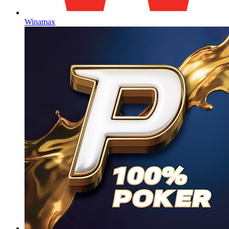
Winamax