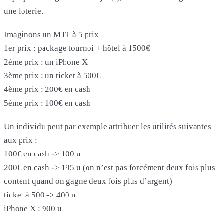
une loterie.
Imaginons un MTT à 5 prix
1er prix : package tournoi + hôtel à 1500€
2ème prix : un iPhone X
3ème prix : un ticket à 500€
4ème prix : 200€ en cash
5ème prix : 100€ en cash
Un individu peut par exemple attribuer les utilités suivantes
aux prix :
100€ en cash -> 100 u
200€ en cash -> 195 u (on n’est pas forcément deux fois plus
content quand on gagne deux fois plus d’argent)
ticket à 500 -> 400 u
iPhone X : 900 u