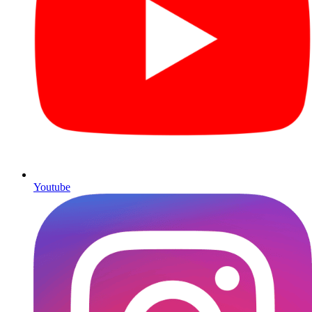
Youtube