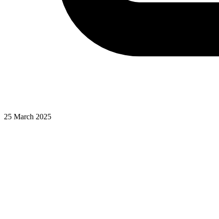
25 March 2025