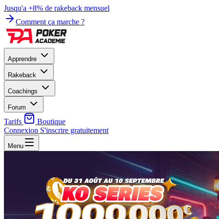
Jusqu'a +8% de rakeback mensuel
Comment ça marche ?
Apprendre
Rakeback
Coachings
Forum
Tarifs
Boutique
Connexion
S'inscrire gratuitement
Menu