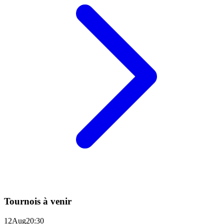
Tournois à venir
12
Aug
20:30