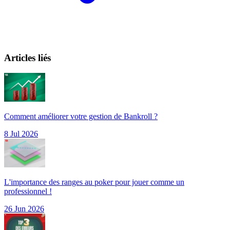
Articles liés
Comment améliorer votre gestion de Bankroll ?
8 Jul 2026
L'importance des ranges au poker pour jouer comme un
professionnel !
26 Jun 2026