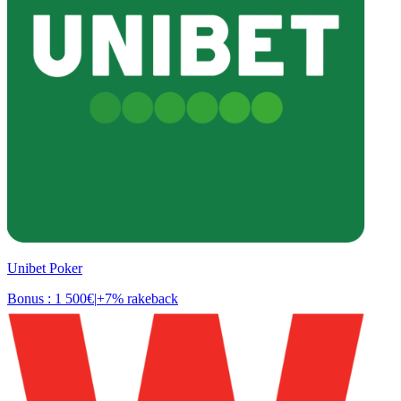
Unibet Poker
Bonus : 1 500€
|
+7% rakeback