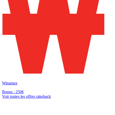
Winamax
Bonus : 250€
Voir toutes les offres rakeback