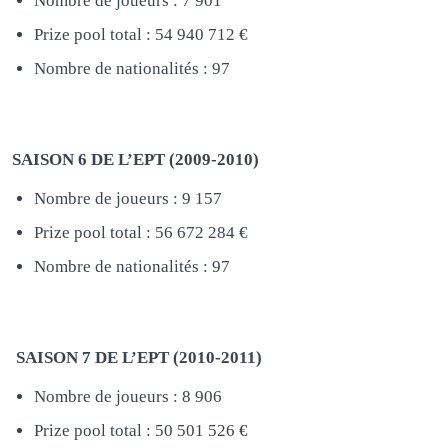
Nombre de joueurs : 7 901
Prize pool total : 54 940 712 €
Nombre de nationalités : 97
SAISON 6 DE L’EPT (2009-2010)
Nombre de joueurs : 9 157
Prize pool total : 56 672 284 €
Nombre de nationalités : 97
SAISON 7 DE L’EPT (2010-2011)
Nombre de joueurs : 8 906
Prize pool total : 50 501 526 €