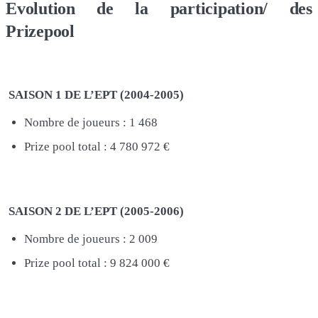
Evolution de la participation/ des
Prizepool
SAISON 1 DE L’EPT (2004-2005)
Nombre de joueurs : 1 468
Prize pool total : 4 780 972 €
SAISON 2 DE L’EPT (2005-2006)
Nombre de joueurs : 2 009
Prize pool total : 9 824 000 €