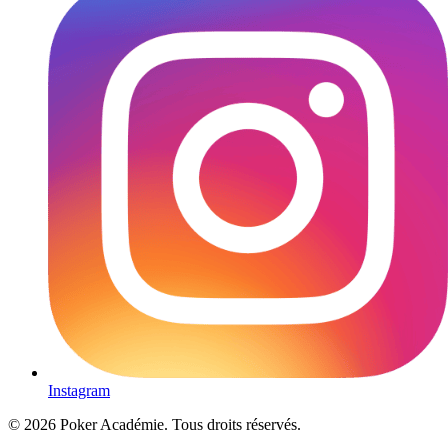
Instagram
© 2026 Poker Académie. Tous droits réservés.