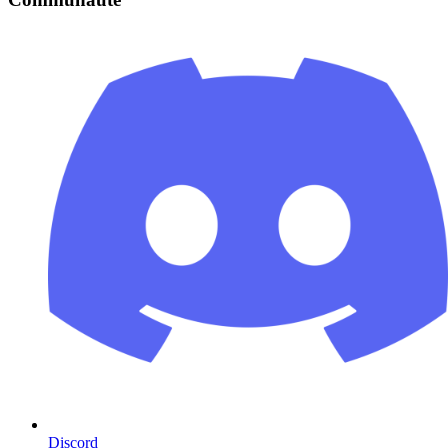
Discord