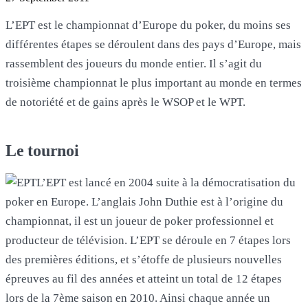
L’EPT est le championnat d’Europe du poker, du moins ses
différentes étapes se déroulent dans des pays d’Europe, mais
rassemblent des joueurs du monde entier. Il s’agit du
troisième championnat le plus important au monde en termes
de notoriété et de gains après le WSOP et le WPT.
Le tournoi
L’EPT est lancé en 2004 suite à la démocratisation du
poker en Europe. L’anglais John Duthie est à l’origine du
championnat, il est un joueur de poker professionnel et
producteur de télévision. L’EPT se déroule en 7 étapes lors
des premières éditions, et s’étoffe de plusieurs nouvelles
épreuves au fil des années et atteint un total de 12 étapes
lors de la 7ème saison en 2010. Ainsi chaque année un