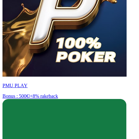
PMU PLAY
Bonus : 500€
|
+8% rakeback