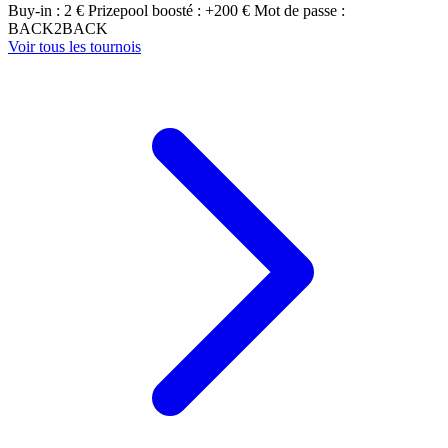
Buy-in : 2 €
Prizepool boosté : +200 €
Mot de passe :
BACK2BACK
Voir tous les tournois