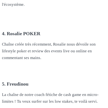
l'écosystème.
4. Rosalie POKER
Chaîne créée très récemment, Rosalie nous dévoile son
lifestyle poker et review des events live ou online en
commentant ses mains.
5. Freudinou
La chaîne de notre coach fétiche de cash game en micro-
limites ! Tu veux surfer sur les low stakes, te voilà servi.