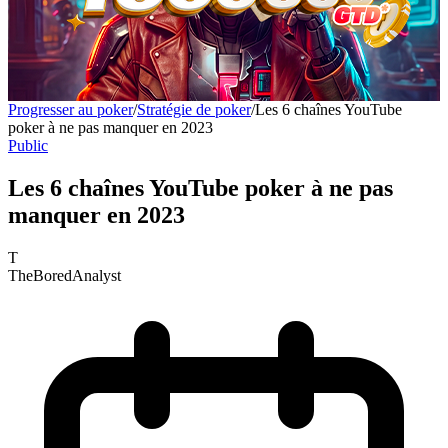
Progresser au poker
/
Stratégie de poker
/
Les 6 chaînes YouTube
poker à ne pas manquer en 2023
Public
Les 6 chaînes YouTube poker à ne pas
manquer en 2023
T
TheBoredAnalyst