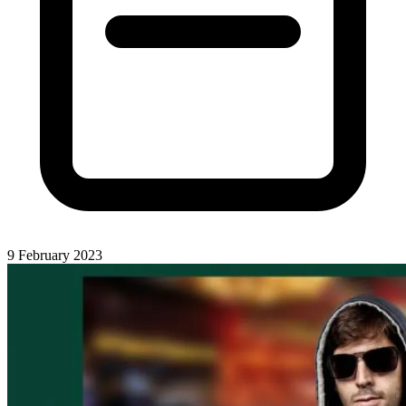
9 February 2023