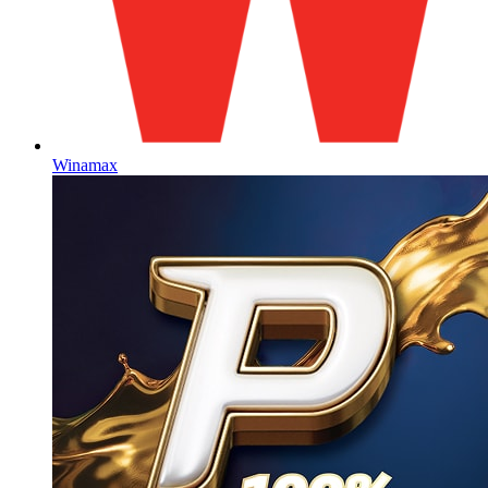
Winamax