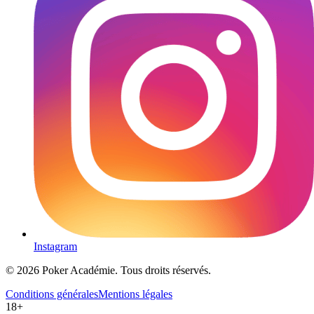
Instagram
© 2026 Poker Académie. Tous droits réservés.
Conditions générales
Mentions légales
18+