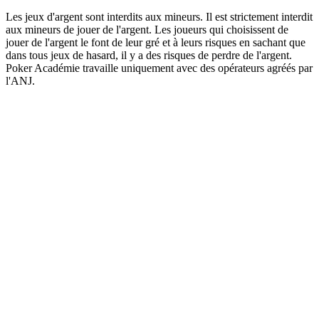
Les jeux d'argent sont interdits aux mineurs. Il est strictement interdit
aux mineurs de jouer de l'argent. Les joueurs qui choisissent de
jouer de l'argent le font de leur gré et à leurs risques en sachant que
dans tous jeux de hasard, il y a des risques de perdre de l'argent.
Poker Académie travaille uniquement avec des opérateurs agréés par
l'ANJ.