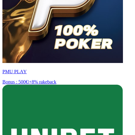
PMU PLAY
Bonus : 500€
|
+8% rakeback