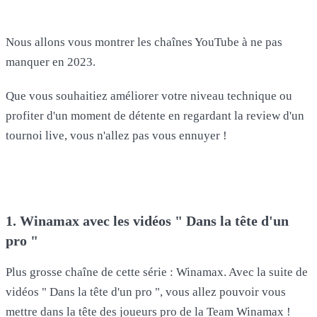
Nous allons vous montrer les chaînes YouTube à ne pas
manquer en 2023.
Que vous souhaitiez améliorer votre niveau technique ou
profiter d'un moment de détente en regardant la review d'un
tournoi live, vous n'allez pas vous ennuyer !
1. Winamax avec les vidéos " Dans la tête d'un
pro "
Plus grosse chaîne de cette série : Winamax. Avec la suite de
vidéos " Dans la tête d'un pro ", vous allez pouvoir vous
mettre dans la tête des joueurs pro de la Team Winamax !