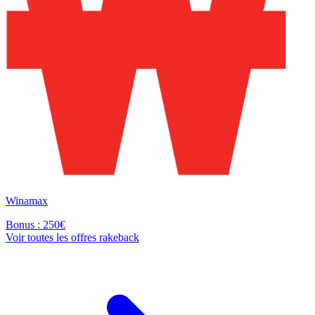
Winamax
Bonus : 250€
Voir toutes les offres rakeback