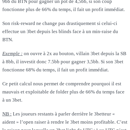
9bb du BTN pour gagner un pot de 4,5bb, si son coup
fonctionne plus de 66% du temps, il fait un profit immédiat.
Son risk-reward ne change pas drastiquement si celui-ci
effectue un 3bet depuis les blinds face à un min-raise du
BTN.
Exemple :
on ouvre à 2x au bouton, villain 3bet depuis la SB
à 8bb, il investit donc 7.5bb pour gagner 3,5bb. Si son 3bet
fonctionne 68% du temps, il fait un profit immédiat.
Ce petit calcul nous permet de comprendre pourquoi il est
mauvais et exploitable de folder plus de 66% du temps face
à un 3bet.
NB :
Les joueurs restants à parler derrière le 3betteur «
aident » l’open raiser à rendre le 3bet moins profitable. C’est