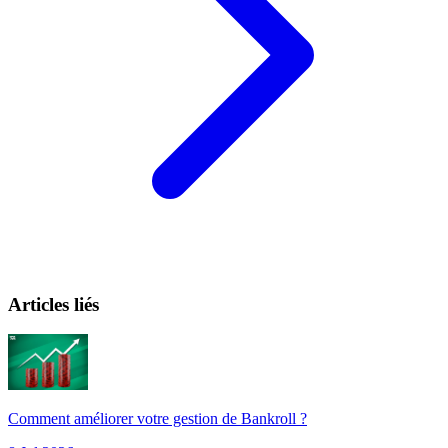
Articles liés
Comment améliorer votre gestion de Bankroll ?