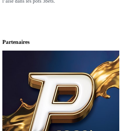
l’aise dans les pots 3bets.
Partenaires