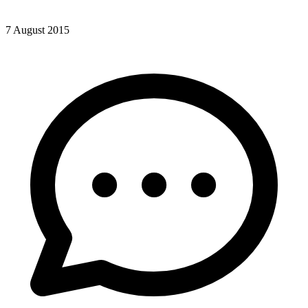
7 August 2015