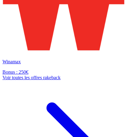
Winamax
Bonus : 250€
Voir toutes les offres rakeback