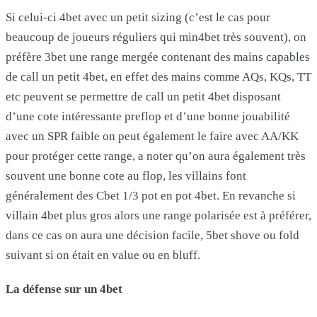
Si celui-ci 4bet avec un petit sizing (c’est le cas pour
beaucoup de joueurs réguliers qui min4bet très souvent), on
préfère 3bet une range mergée contenant des mains capables
de call un petit 4bet, en effet des mains comme AQs, KQs, TT
etc peuvent se permettre de call un petit 4bet disposant
d’une cote intéressante preflop et d’une bonne jouabilité
avec un SPR faible on peut également le faire avec AA/KK
pour protéger cette range, a noter qu’on aura également très
souvent une bonne cote au flop, les villains font
généralement des Cbet 1/3 pot en pot 4bet. En revanche si
villain 4bet plus gros alors une range polarisée est à préférer,
dans ce cas on aura une décision facile, 5bet shove ou fold
suivant si on était en value ou en bluff.
La défense sur un 4bet