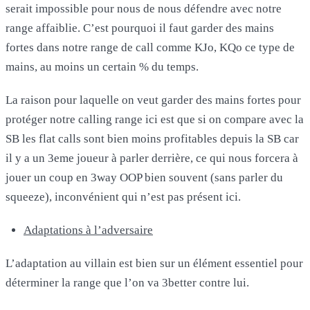
serait impossible pour nous de nous défendre avec notre
range affaiblie. C’est pourquoi il faut garder des mains
fortes dans notre range de call comme KJo, KQo ce type de
mains, au moins un certain % du temps.
La raison pour laquelle on veut garder des mains fortes pour
protéger notre calling range ici est que si on compare avec la
SB les flat calls sont bien moins profitables depuis la SB car
il y a un 3eme joueur à parler derrière, ce qui nous forcera à
jouer un coup en 3way OOP bien souvent (sans parler du
squeeze), inconvénient qui n’est pas présent ici.
Adaptations à l’adversaire
L’adaptation au villain est bien sur un élément essentiel pour
déterminer la range que l’on va 3better contre lui.