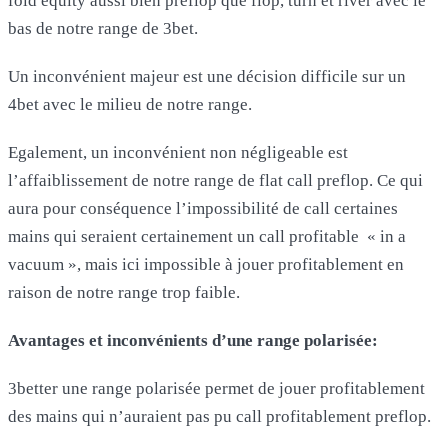
fold equity aussi bien preflop que flop, turn et river avec le
bas de notre range de 3bet.
Un inconvénient majeur est une décision difficile sur un
4bet avec le milieu de notre range.
Egalement, un inconvénient non négligeable est
l’affaiblissement de notre range de flat call preflop. Ce qui
aura pour conséquence l’impossibilité de call certaines
mains qui seraient certainement un call profitable « in a
vacuum », mais ici impossible à jouer profitablement en
raison de notre range trop faible.
Avantages et inconvénients d’une range polarisée:
3better une range polarisée permet de jouer profitablement
des mains qui n’auraient pas pu call profitablement preflop.