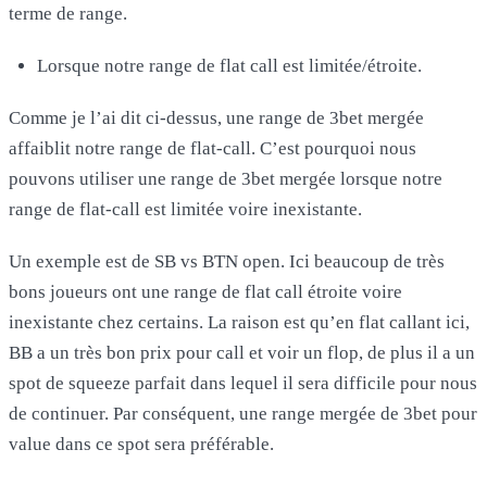
terme de range.
Lorsque notre range de flat call est limitée/étroite.
Comme je l’ai dit ci-dessus, une range de 3bet mergée
affaiblit notre range de flat-call. C’est pourquoi nous
pouvons utiliser une range de 3bet mergée lorsque notre
range de flat-call est limitée voire inexistante.
Un exemple est de SB vs BTN open. Ici beaucoup de très
bons joueurs ont une range de flat call étroite voire
inexistante chez certains. La raison est qu’en flat callant ici,
BB a un très bon prix pour call et voir un flop, de plus il a un
spot de squeeze parfait dans lequel il sera difficile pour nous
de continuer. Par conséquent, une range mergée de 3bet pour
value dans ce spot sera préférable.