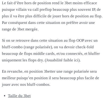
Le fait d’être hors de position rend le 3bet moins efficace
puisque villain va call preflop beaucoup plus souvent IP, de
plus il va être plus difficile de jouer hors de position au flop.
Par conséquent dans cette situation on préfère avoir une
range de 3bet mergée.
Si on se retrouve dans cette situation au flop OOP avec un
bluff-combo (range polarisée), on va devoir check-fold
beaucoup de flops middle cards, et/ou connectés, et bluffer
uniquement les flops dry. (Jouabilité faible ici).
En revanche, en position 3better une range polarisée sera
meilleur puisqu’en position il sera beaucoup plus facile de
jouer avec nos bluff-combos.
Taille du 3bet