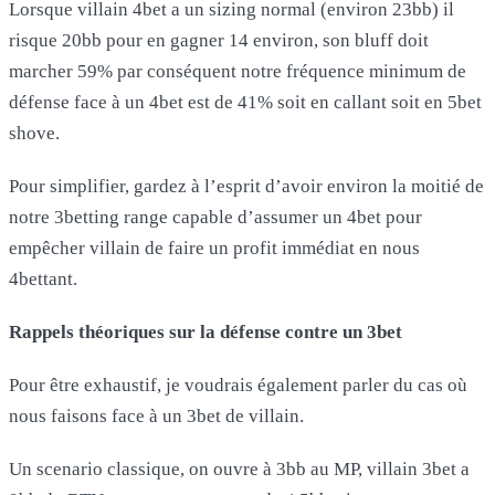
Lorsque villain 4bet a un sizing normal (environ 23bb) il
risque 20bb pour en gagner 14 environ, son bluff doit
marcher 59% par conséquent notre fréquence minimum de
défense face à un 4bet est de 41% soit en callant soit en 5bet
shove.
Pour simplifier, gardez à l’esprit d’avoir environ la moitié de
notre 3betting range capable d’assumer un 4bet pour
empêcher villain de faire un profit immédiat en nous
4bettant.
Rappels théoriques sur la défense contre un 3bet
Pour être exhaustif, je voudrais également parler du cas où
nous faisons face à un 3bet de villain.
Un scenario classique, on ouvre à 3bb au MP, villain 3bet a