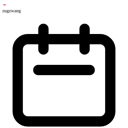
zugzwang