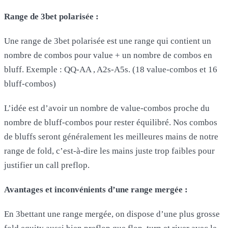
Range de 3bet polarisée :
Une range de 3bet polarisée est une range qui contient un
nombre de combos pour value + un nombre de combos en
bluff. Exemple : QQ-AA , A2s-A5s. (18 value-combos et 16
bluff-combos)
L’idée est d’avoir un nombre de value-combos proche du
nombre de bluff-combos pour rester équilibré. Nos combos
de bluffs seront généralement les meilleures mains de notre
range de fold, c’est-à-dire les mains juste trop faibles pour
justifier un call preflop.
Avantages et inconvénients d’une range mergée :
En 3bettant une range mergée, on dispose d’une plus grosse