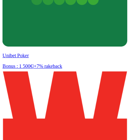
Unibet Poker
Bonus : 1 500€
|
+7% rakeback