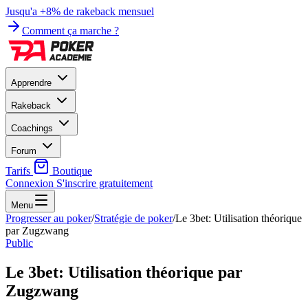
Jusqu'a +8% de rakeback mensuel
Comment ça marche ?
Apprendre
Rakeback
Coachings
Forum
Tarifs
Boutique
Connexion
S'inscrire gratuitement
Menu
Progresser au poker
/
Stratégie de poker
/
Le 3bet: Utilisation théorique
par Zugzwang
Public
Le 3bet: Utilisation théorique par
Zugzwang