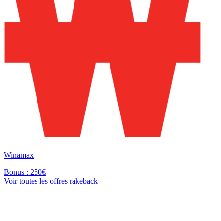
Winamax
Bonus : 250€
Voir toutes les offres rakeback