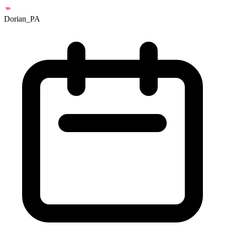
Dorian_PA