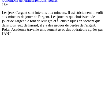
Conditions générales
Mentions légales
18+
Les jeux d'argent sont interdits aux mineurs. Il est strictement interdit
aux mineurs de jouer de l'argent. Les joueurs qui choisissent de
jouer de l'argent le font de leur gré et à leurs risques en sachant que
dans tous jeux de hasard, il y a des risques de perdre de l'argent.
Poker Académie travaille uniquement avec des opérateurs agréés par
l'ANJ.