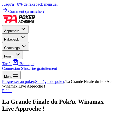
Jusqu'a +8% de rakeback mensuel
Comment ça marche ?
Apprendre
Rakeback
Coachings
Forum
Tarifs
Boutique
Connexion
S'inscrire gratuitement
Menu
Progresser au poker
/
Stratégie de poker
/
La Grande Finale du PokAc
Winamax Live Approche !
Public
La Grande Finale du PokAc Winamax
Live Approche !