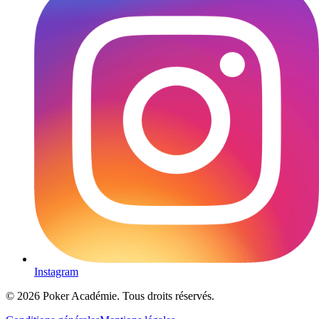
Instagram
© 2026 Poker Académie. Tous droits réservés.