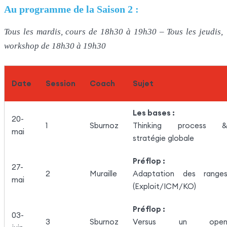
Au programme de la Saison 2 :
Tous les mardis, cours de 18h30 à 19h30 – Tous les jeudis,
workshop de 18h30 à 19h30
Date
Session
Coach
Sujet
Les bases :
20-
1
Sburnoz
Thinking process 
mai
stratégie globale
Préflop :
27-
2
Muraille
Adaptation des range
mai
(Exploit/ICM/KO)
Préflop :
03-
3
Sburnoz
Versus un ope