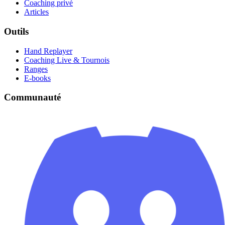
Coaching privé
Articles
Outils
Hand Replayer
Coaching Live & Tournois
Ranges
E-books
Communauté