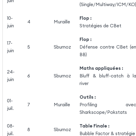
juin
(Single/Multiway/ICM/KO
10-
Flop :
4
Muraille
juin
Stratégies de CBet
Flop :
17-
5
Sburnoz
Défense contre CBet (e
juin
BB)
Maths appliquées :
24-
6
Sburnoz
Bluff & bluff-catch à l
juin
river
Outils :
01-
7
Muraille
Profiling ave
juil.
Sharkscope/Pokstats
08-
Table Finale :
8
Sburnoz
juil.
Bubble Factor & stratégie